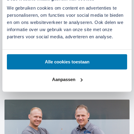
Kom langs bij onze locaties
We gebruiken cookies om content en advertenties te
personaliseren, om functies voor social media te bieden
Locatie Ede
Locatie Ruinerwold
en om ons websiteverkeer te analyseren. Ook delen we
informatie over uw gebruik van onze site met onze
partners voor social media, adverteren en analyse.
We zijn gevestigd aan de
Broeksteeg 1 in Ede
.
Maandag t/m zaterdag open. Bereikbaar via
0318-
265555
.
Bekijk deze locatie.
Alle cookies toestaan
07:00 tot 17:30 uur
Maandag t/m vrijdag
Aanpassen
07:30 tot 12:00 uur
Zaterdag