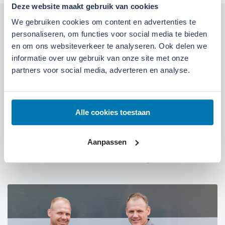
Deze website maakt gebruik van cookies
We gebruiken cookies om content en advertenties te
Kom langs bij onze locaties
personaliseren, om functies voor social media te bieden
en om ons websiteverkeer te analyseren. Ook delen we
Locatie Ede
Locatie Ruinerwold
informatie over uw gebruik van onze site met onze
partners voor social media, adverteren en analyse.
We zijn gevestigd aan de
Broeksteeg 1 in Ede
.
Maandag t/m zaterdag open. Bereikbaar via
0318-
Alle cookies toestaan
265555
.
Bekijk deze locatie.
07:00 tot 17:30 uur
Maandag t/m vrijdag
Aanpassen
07:30 tot 12:00 uur
Zaterdag