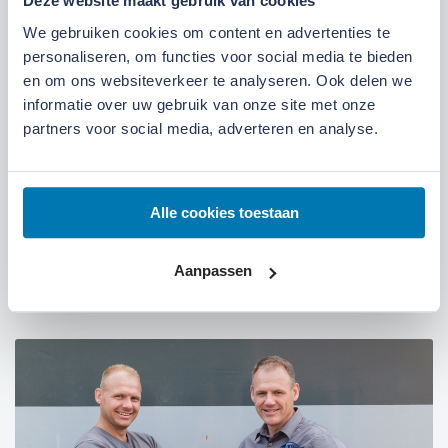
Deze website maakt gebruik van cookies
Kom langs bij onze locaties
We gebruiken cookies om content en advertenties te
personaliseren, om functies voor social media te bieden
Locatie Ede
Locatie Ruinerwold
en om ons websiteverkeer te analyseren. Ook delen we
informatie over uw gebruik van onze site met onze
partners voor social media, adverteren en analyse.
We zijn gevestigd aan de
Broeksteeg 1 in Ede
.
Maandag t/m zaterdag open. Bereikbaar via
0318-
265555
.
Bekijk deze locatie.
Alle cookies toestaan
07:00 tot 17:30 uur
Maandag t/m vrijdag
Aanpassen
07:30 tot 12:00 uur
Zaterdag