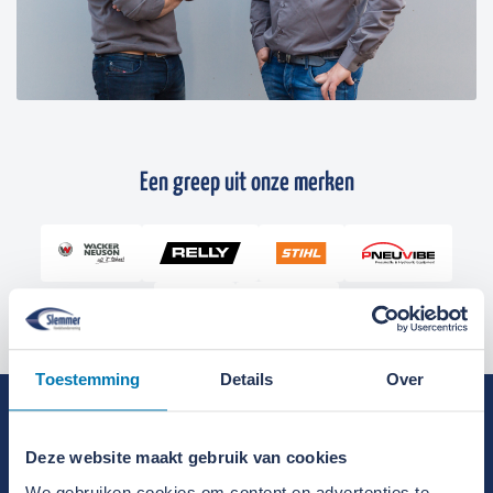
Een greep uit onze merken
Toestemming
Details
Over
Over Slemmer Bouwmachines
Deze website maakt gebruik van cookies
We gebruiken cookies om content en advertenties te