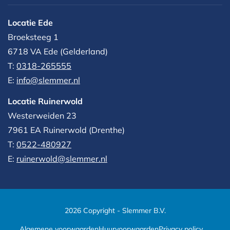
Locatie Ede
Broeksteeg 1
6718 VA Ede (Gelderland)
T:
0318-265555
E:
info@slemmer.nl
Locatie Ruinerwold
Westerweiden 23
7961 EA
Ruinerwold (Drenthe)
T:
0522-480927‬
E:
ruinerwold@slemmer.nl
2026 Copyright - Slemmer B.V.
Algemene voorwaarden
Huurvoorwaarden
Privacy policy