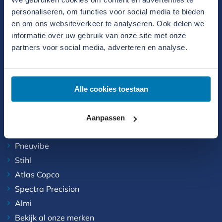
Al sinds de oprichting in 2004 is Slemmer
personaliseren, om functies voor social media te bieden
Bouwmachines een betrouwbare partner voor
en om ons websiteverkeer te analyseren. Ook delen we
stratenmakers, wegenbouwers, gevelbedrijven,
informatie over uw gebruik van onze site met onze
hoveniers en kabelleggers.
partners voor social media, adverteren en analyse.
Meer over ons
Onze merken
Alle cookies toestaan
Wacker Neuson
Aanpassen
Relly
Pneuvibe
Stihl
Atlas Copco
Spectra Precision
Almi
Bekijk al onze merken