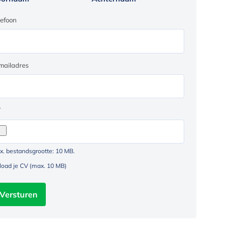
lefoon
mailadres
V
x. bestandsgrootte: 10 MB.
load je CV (max. 10 MB)
Versturen