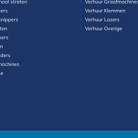
naal straten
Verhuur Graafmachine
ers
Verhuur Klemmen
knippers
Verhuur Lasers
aten
Verhuur Overige
kers
n
aders
achines
ge