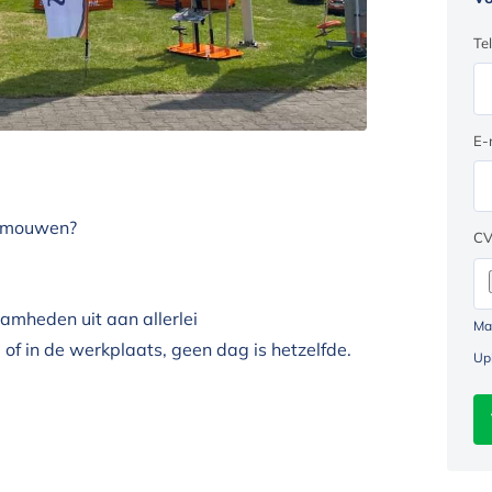
Te
E-
de mouwen?
C
amheden uit aan allerlei
Ma
 of in de werkplaats, geen dag is hetzelfde.
Up