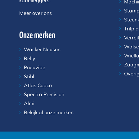
kabelleggers.
Machi
Stamp
Meer over ons
Steen
Trilpl
Onze merken
Verrei
Walse
Wacker Neuson
Wiell
Relly
Zaagm
Pneuvibe
Overi
Stihl
Atlas Copco
Spectra Precision
Almi
Bekijk al onze merken