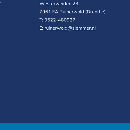
s
Westerweiden 23
7961 EA
Ruinerwold (Drenthe)
T:
0522-480927‬
E:
ruinerwold@slemmer.nl