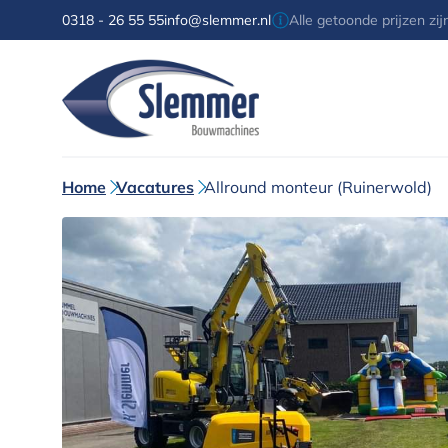
0318 - 26 55 55
info@slemmer.nl
Alle getoonde prijzen zi
Home
Vacatures
Allround monteur (Ruinerwold)