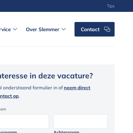
Tips
rvice
Over Slemmer
Contact
nteresse in deze vacature?
l onderstaand formulier in of
neem direct
ntact op
.
aam
oornaam
Achternaam