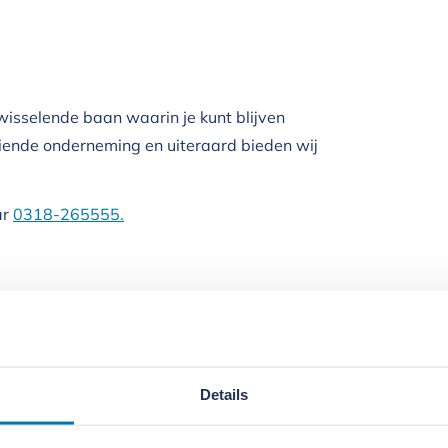
isselende baan waarin je kunt blijven
iende onderneming en uiteraard bieden wij
ar
0318-265555.
emen zo snel mogelijk contact met je op.
Details