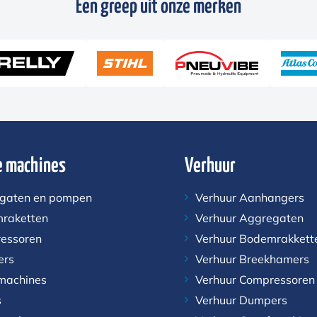
Een greep uit onze merken
 machines
Verhuur
gaten en pompen
Verhuur Aanhangers
raketten
Verhuur Aggregaten
essoren
Verhuur Bodemrakkett
ers
Verhuur Breekhamers
machines
Verhuur Compressoren
s
Verhuur Dumpers