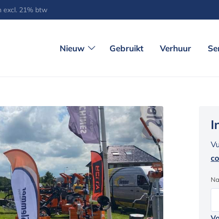
jn excl. 21% btw
Nieuw
Gebruikt
Verhuur
Se
I
Vu
co
N
V