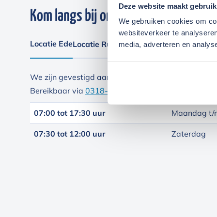
Deze website maakt gebruik
Kom langs bij onze locaties
We gebruiken cookies om cont
websiteverkeer te analyseren
Locatie Ede
Locatie Ruinerwold
media, adverteren en analys
We zijn gevestigd aan de
Broeksteeg 1 in Ede
. Maa
Bereikbaar via
0318-265555
.
Bekijk deze locatie.
07:00 tot 17:30 uur
Maandag t/m
07:30 tot 12:00 uur
Zaterdag