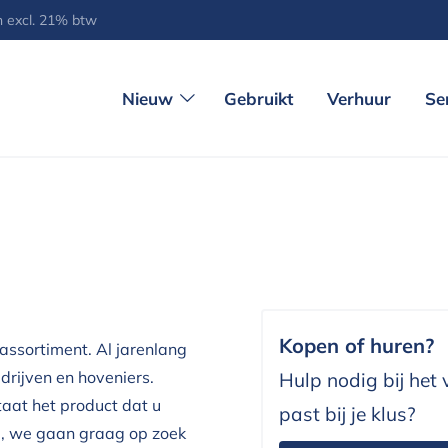
jn excl. 21% btw
Nieuw
Gebruikt
Verhuur
Se
Kopen of huren?
assortiment. Al jarenlang
rijven en hoveniers.
Hulp nodig bij het
Staat het product dat u
past bij je klus?
op, we gaan graag op zoek