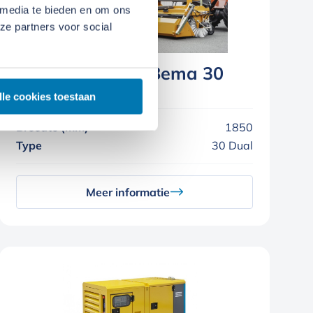
 media te bieden en om ons
ze partners voor social
Veegmachine – Bema 30
Dual
lle cookies toestaan
Breedte (mm)
1850
Type
30 Dual
Meer informatie