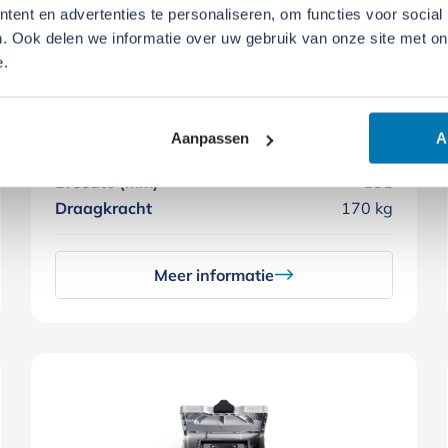
ent en advertenties te personaliseren, om functies voor social
. Ook delen we informatie over uw gebruik van onze site met on
e.
Grabo Pro
Aanpassen
A
Aandrijving
Accu
Breedte (mm)
181
Draagkracht
170 kg
Meer informatie