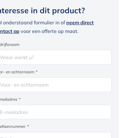
nteresse in dit product?
l onderstaand formulier in of
neem direct
ntact op
voor een offerte op maat.
drijfsnaam
or- en achternaam
*
mailadres
*
lefoonnummer
*