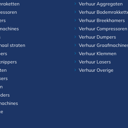
raketten
Verhuur Aggregaten
essoren
Verhuur Bodemrakkett
ers
Verhuur Breekhamers
machines
Verhuur Compressoren
s
Verhuur Dumpers
naal straten
Verhuur Graafmachine
ers
Verhuur Klemmen
knippers
Verhuur Lasers
aten
Verhuur Overige
kers
n
aders
achines
ge