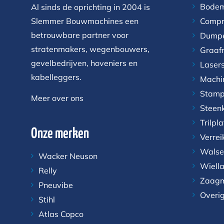
Bodem
Al sinds de oprichting in 2004 is
Slemmer Bouwmachines een
Compr
betrouwbare partner voor
Dump
stratenmakers, wegenbouwers,
Graaf
gevelbedrijven, hoveniers en
Laser
kabelleggers.
Machi
Stamp
Meer over ons
Steen
Trilpl
Onze merken
Verrei
Walse
Wacker Neuson
Wiell
Relly
Zaagm
Pneuvibe
Overi
Stihl
Atlas Copco