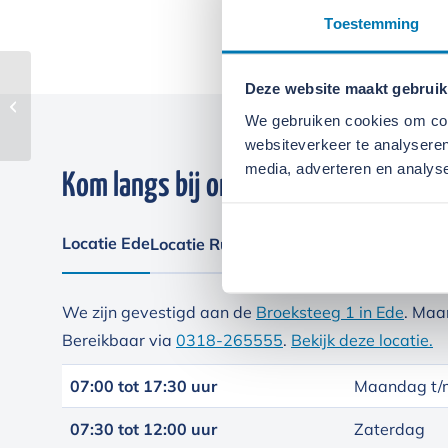
Toestemming
Deze website maakt gebruik
Midigraver – Wacker
EZ53 – 5300 kg
We gebruiken cookies om cont
websiteverkeer te analyseren
media, adverteren en analys
Kom langs bij onze locaties
Locatie Ede
Locatie Ruinerwold
We zijn gevestigd aan de
Broeksteeg 1 in Ede
. Maa
Bereikbaar via
0318-265555
.
Bekijk deze locatie.
07:00 tot 17:30 uur
Maandag t/m
07:30 tot 12:00 uur
Zaterdag