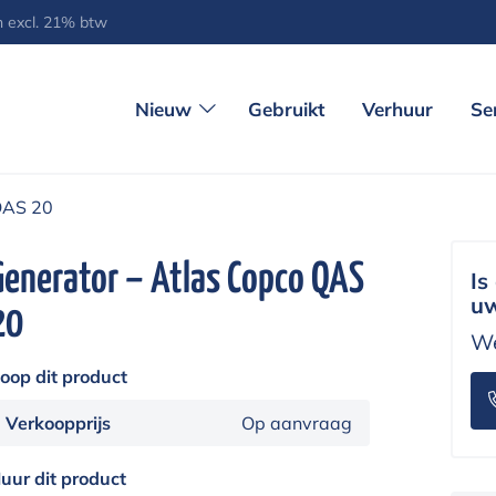
jn excl. 21% btw
Nieuw
Gebruikt
Verhuur
Se
QAS 20
Generator – Atlas Copco QAS
Is
uw
20
We
oop dit product
Verkoopprijs
Op aanvraag
uur dit product