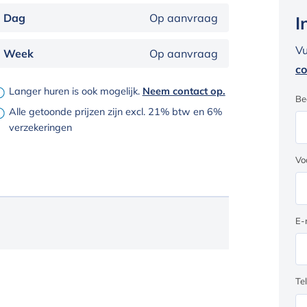
Dag
Op aanvraag
I
Vu
Week
Op aanvraag
co
Langer huren is ook mogelijk.
Neem contact op.
Be
Alle getoonde prijzen zijn excl. 21% btw en 6%
verzekeringen
Vo
E-
Te