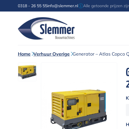
0318 - 26 55 55
info@slemmer.nl
Alle getoonde prijzen zi
Home
Verhuur Overige
Generator – Atlas Copco 
K
H