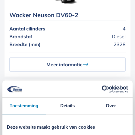
Wacker Neuson DV60-2
Aantal cilinders
4
Brandstof
Diesel
Breedte (mm)
2328
Meer informatie
Toestemming
Details
Over
Wacker Neuson DV90-2
Deze website maakt gebruik van cookies