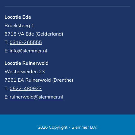
Locatie Ede
Broeksteeg 1
6718 VA Ede (Gelderland)
T:
0318-265555
E:
info@slemmer.nl
Locatie Ruinerwold
Westerweiden 23
7961 EA
Ruinerwold (Drenthe)
T:
0522-480927‬
E:
ruinerwold@slemmer.nl
2026 Copyright - Slemmer B.V.