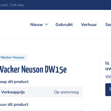
jn excl. 21% btw
Nieuw
Gebruikt
Verhuur
Se
Wacker Neuson
Is
Wacker Neuson DW15e
uw
We
oop dit product
Verkoopprijs
Op aanvraag
uur dit product