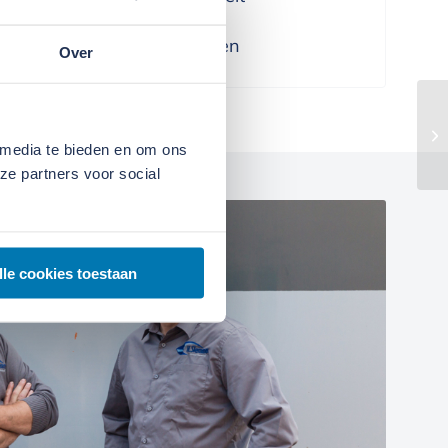
We denken in oplossingen
Over
 media te bieden en om ons
ze partners voor social
lle cookies toestaan