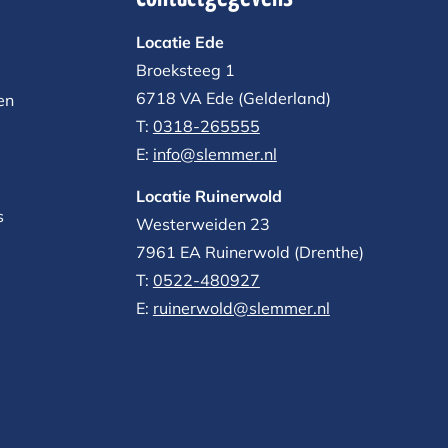
Locatie Ede
Broeksteeg 1
6718 VA Ede (Gelderland)
en
T:
0318-265555
E:
info@slemmer.nl
Locatie Ruinerwold
s
Westerweiden 23
7961 EA
Ruinerwold (Drenthe)
T:
0522-480927‬
E:
ruinerwold@slemmer.nl