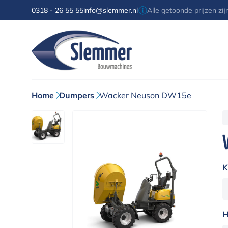
0318 - 26 55 55
info@slemmer.nl
Alle getoonde prijzen zi
Home
Dumpers
Wacker Neuson DW15e
K
H