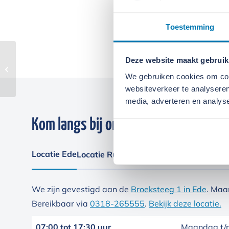
Toestemming
Deze website maakt gebruik
Wacker Neuson
DW20-2
We gebruiken cookies om cont
websiteverkeer te analyseren
media, adverteren en analys
Kom langs bij onze locaties
Locatie Ede
Locatie Ruinerwold
We zijn gevestigd aan de
Broeksteeg 1 in Ede
. Maa
Bereikbaar via
0318-265555
.
Bekijk deze locatie.
07:00 tot 17:30 uur
Maandag t/m