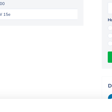
00
 15e
Ho
D