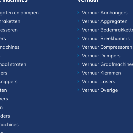
gaten en pompen
Verhuur Aanhangers
raketten
Verhuur Aggregaten
essoren
Verhuur Bodemrakkett
ers
Verhuur Breekhamers
machines
Verhuur Compressoren
s
Verhuur Dumpers
naal straten
Verhuur Graafmachine
ers
Verhuur Klemmen
knippers
Verhuur Lasers
aten
Verhuur Overige
kers
n
aders
achines