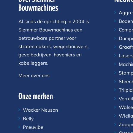
Bouwmachines
Aggre
Bodem
Al sinds de oprichting in 2004 is
Slemmer Bouwmachines een
Compr
betrouwbare partner voor
Dump
stratenmakers, wegenbouwers,
Graaf
gevelbedrijven, hoveniers en
Laser
kabelleggers.
Machi
Stamp
Meer over ons
Steen
Trilpl
Onze merken
Verrei
Walse
Wacker Neuson
Wiell
Relly
Zaagm
Pneuvibe