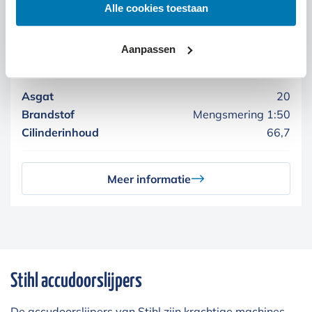
Alle cookies toestaan
Aanpassen
Stihl TS 420
Asgat
20
Brandstof
Mengsmering 1:50
Cilinderinhoud
66,7
Meer informatie
Stihl accudoorslijpers
De
accudoorslijpers
van Stihl zijn krachtige machines.