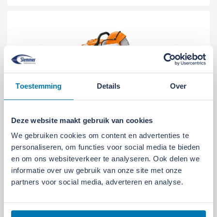
Doorslijper – STIHL TSA 300
Toestemming
Details
Over
Brandstof
Accu
Gewicht (kg)
6.3
Deze website maakt gebruik van cookies
Type
TSA 300
We gebruiken cookies om content en advertenties te
personaliseren, om functies voor social media te bieden
en om ons websiteverkeer te analyseren. Ook delen we
Meer informatie
informatie over uw gebruik van onze site met onze
partners voor social media, adverteren en analyse.