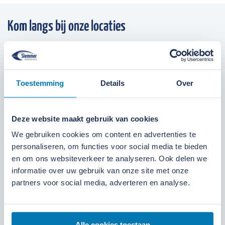
Kom langs bij onze locaties
Locatie Ede
Locatie Ruinerwold
Toestemming
Details
Over
We zijn gevestigd aan de
Broeksteeg 1 in Ede
.
Maandag t/m zaterdag open. Bereikbaar via
0318-
265555
.
Bekijk deze locatie.
Deze website maakt gebruik van cookies
We gebruiken cookies om content en advertenties te
07:00 tot 17:30 uur
Maandag t/m vrijdag
personaliseren, om functies voor social media te bieden
07:30 tot 12:00 uur
Zaterdag
en om ons websiteverkeer te analyseren. Ook delen we
informatie over uw gebruik van onze site met onze
partners voor social media, adverteren en analyse.
Alle cookies toestaan