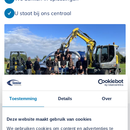
U staat bij ons centraal
Toestemming
Details
Over
Kom langs bij onze locaties
Deze website maakt gebruik van cookies
We gebruiken cookies om content en advertenties te