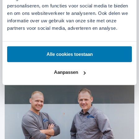
Locatie Ede
Locatie Ruinerwold
personaliseren, om functies voor social media te bieden
en om ons websiteverkeer te analyseren. Ook delen we
informatie over uw gebruik van onze site met onze
We zijn gevestigd aan de
Broeksteeg 1 in Ede
.
partners voor social media, adverteren en analyse.
Maandag t/m zaterdag open. Bereikbaar via
0318-
265555
.
Bekijk deze locatie.
07:00 tot 17:30 uur
Maandag t/m vrijdag
Alle cookies toestaan
07:30 tot 12:00 uur
Zaterdag
Aanpassen