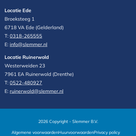
Locatie Ede
Broeksteeg 1
6718 VA Ede (Gelderland)
T:
0318-265555
E:
info@slemmer.nl
Locatie Ruinerwold
Westerweiden 23
7961 EA
Ruinerwold (Drenthe)
T:
0522-480927‬
E:
ruinerwold@slemmer.nl
2026 Copyright - Slemmer B.V.
Algemene voorwaarden
Huurvoorwaarden
Privacy policy