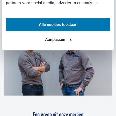
partners voor social media, adverteren en analyse.
07:00 tot 17:30 uur
Maandag t/m vrijdag
07:30 tot 12:00 uur
Zaterdag
Alle cookies toestaan
Aanpassen
Een greep uit onze merken