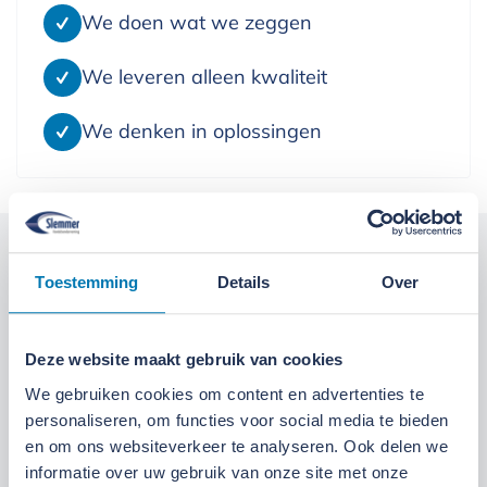
We doen wat we zeggen
We leveren alleen kwaliteit
We denken in oplossingen
Kom langs bij onze locaties
Toestemming
Details
Over
Locatie Ede
Locatie Ruinerwold
Deze website maakt gebruik van cookies
We zijn gevestigd aan de
Broeksteeg 1 in Ede
.
We gebruiken cookies om content en advertenties te
Maandag t/m zaterdag open. Bereikbaar via
0318-
personaliseren, om functies voor social media te bieden
en om ons websiteverkeer te analyseren. Ook delen we
265555
.
Bekijk deze locatie.
informatie over uw gebruik van onze site met onze