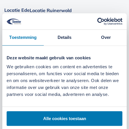
Locatie Ede
Locatie Ruinerwold
We zijn gevestigd aan de
Broeksteeg 1 in Ede
.
Maandag t/m zaterdag open. Bereikbaar via
0318-
Toestemming
Details
Over
265555
.
Bekijk deze locatie.
07:00 tot 17:30 uur
Maandag t/m vrijdag
Deze website maakt gebruik van cookies
We gebruiken cookies om content en advertenties te
07:30 tot 12:00 uur
Zaterdag
personaliseren, om functies voor social media te bieden
en om ons websiteverkeer te analyseren. Ook delen we
informatie over uw gebruik van onze site met onze
partners voor social media, adverteren en analyse.
Alle cookies toestaan