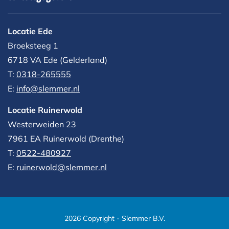
Locatie Ede
Broeksteeg 1
6718 VA Ede (Gelderland)
T:
0318-265555
E:
info@slemmer.nl
Locatie Ruinerwold
Westerweiden 23
7961 EA
Ruinerwold (Drenthe)
T:
0522-480927‬
E:
ruinerwold@slemmer.nl
2026 Copyright - Slemmer B.V.