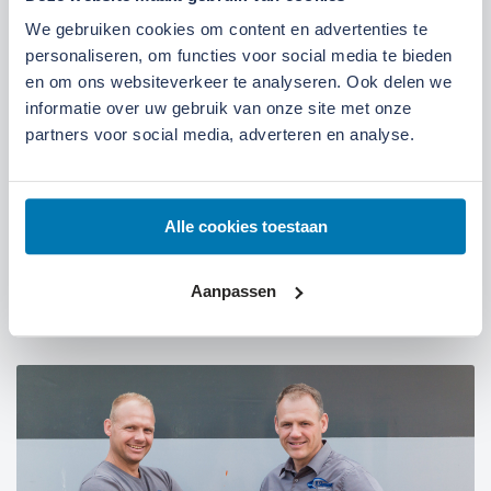
Kom langs bij onze locaties
We gebruiken cookies om content en advertenties te
personaliseren, om functies voor social media te bieden
Locatie Ede
Locatie Ruinerwold
en om ons websiteverkeer te analyseren. Ook delen we
informatie over uw gebruik van onze site met onze
partners voor social media, adverteren en analyse.
We zijn gevestigd aan de
Broeksteeg 1 in Ede
.
Maandag t/m zaterdag open. Bereikbaar via
0318-
265555
.
Bekijk deze locatie.
Alle cookies toestaan
07:00 tot 17:30 uur
Maandag t/m vrijdag
Aanpassen
07:30 tot 12:00 uur
Zaterdag