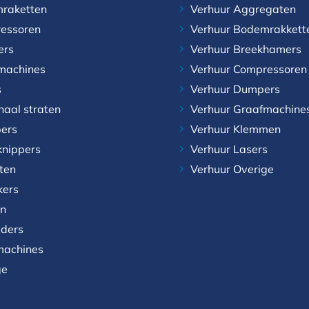
raketten
Verhuur Aggregaten
essoren
Verhuur Bodemrakkett
ers
Verhuur Breekhamers
machines
Verhuur Compressoren
s
Verhuur Dumpers
naal straten
Verhuur Graafmachine
ers
Verhuur Klemmen
knippers
Verhuur Lasers
aten
Verhuur Overige
kers
n
aders
achines
ge