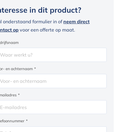
nteresse in dit product?
l onderstaand formulier in of
neem direct
ntact op
voor een offerte op maat.
drijfsnaam
or- en achternaam
*
mailadres
*
lefoonnummer
*