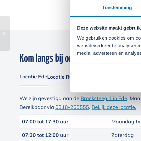
Toestemming
Deze website maakt gebruik
Strakvlak IV DV
We gebruiken cookies om cont
websiteverkeer te analyseren
media, adverteren en analys
Kom langs bij onze locaties
Locatie Ede
Locatie Ruinerwold
We zijn gevestigd aan de
Broeksteeg 1 in Ede
. Maa
Bereikbaar via
0318-265555
.
Bekijk deze locatie.
07:00 tot 17:30 uur
Maandag t/m
07:30 tot 12:00 uur
Zaterdag