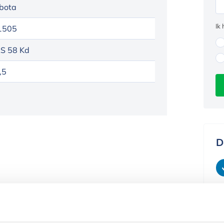
bota
Ik
1505
S 58 Kd
,5
D