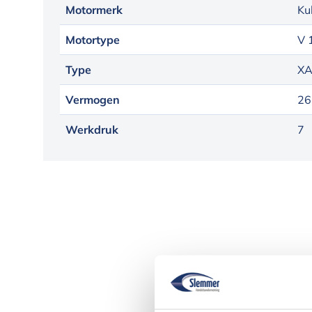
Motormerk
Ku
Motortype
V 
Type
XA
Vermogen
26
Werkdruk
7