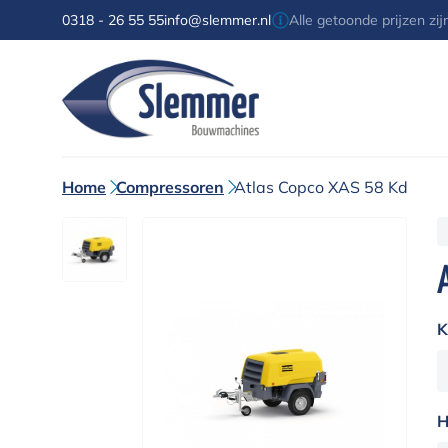
0318 - 26 55 55
info@slemmer.nl
Alle getoonde prijzen zi
Home
Compressoren
Atlas Copco XAS 58 Kd
K
H