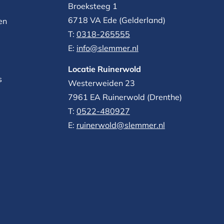
Broeksteeg 1
6718 VA Ede (Gelderland)
en
T:
0318-265555
E:
info@slemmer.nl
Locatie Ruinerwold
s
Westerweiden 23
7961 EA
Ruinerwold (Drenthe)
T:
0522-480927‬
E:
ruinerwold@slemmer.nl