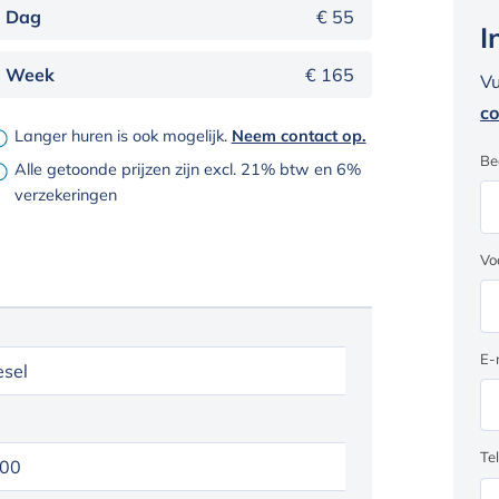
Dag
€ 55
I
Week
€ 165
Vu
co
Langer huren is ook mogelijk.
Neem contact op.
Be
Alle getoonde prijzen zijn excl. 21% btw en 6%
verzekeringen
Vo
E-
esel
Te
00