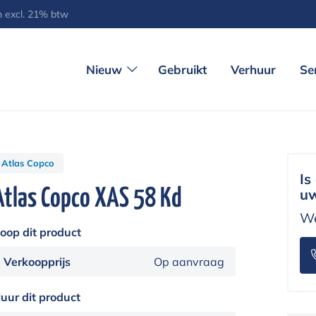
jn excl. 21% btw
Nieuw
Gebruikt
Verhuur
Se
Atlas Copco
Is
Atlas Copco XAS 58 Kd
uw
We
oop dit product
Verkoopprijs
Op aanvraag
uur dit product