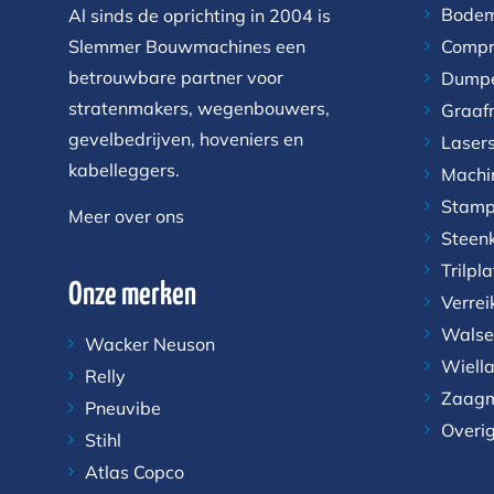
Bodem
Al sinds de oprichting in 2004 is
Slemmer Bouwmachines een
Compr
betrouwbare partner voor
Dump
stratenmakers, wegenbouwers,
Graaf
gevelbedrijven, hoveniers en
Laser
kabelleggers.
Machi
Stamp
Meer over ons
Steen
Trilpl
Onze merken
Verrei
Walse
Wacker Neuson
Wiell
Relly
Zaagm
Pneuvibe
Overi
Stihl
Atlas Copco