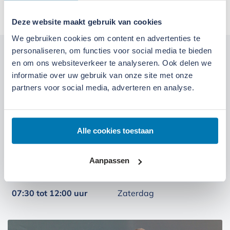
Deze website maakt gebruik van cookies
We gebruiken cookies om content en advertenties te
personaliseren, om functies voor social media te bieden
Kom langs bij onze locaties
en om ons websiteverkeer te analyseren. Ook delen we
informatie over uw gebruik van onze site met onze
Locatie Ede
Locatie Ruinerwold
partners voor social media, adverteren en analyse.
We zijn gevestigd aan de
Broeksteeg 1 in Ede
.
Alle cookies toestaan
Maandag t/m zaterdag open. Bereikbaar via
0318-
265555
.
Bekijk deze locatie.
Aanpassen
07:00 tot 17:30 uur
Maandag t/m vrijdag
07:30 tot 12:00 uur
Zaterdag