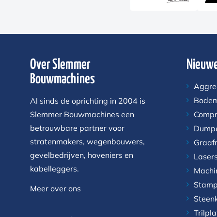
Over Slemmer
Nieuwe
Bouwmachines
Aggre
Bodem
Al sinds de oprichting in 2004 is
Slemmer Bouwmachines een
Compr
betrouwbare partner voor
Dump
stratenmakers, wegenbouwers,
Graaf
gevelbedrijven, hoveniers en
Laser
kabelleggers.
Machi
Stamp
Meer over ons
Steen
Trilpl