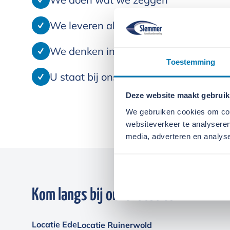
We leveren alleen kwaliteit
We denken in oplossingen
Toestemming
U staat bij ons centraal
Deze website maakt gebruik
We gebruiken cookies om cont
websiteverkeer te analyseren
media, adverteren en analys
Kom langs bij onze locaties
Locatie Ede
Locatie Ruinerwold