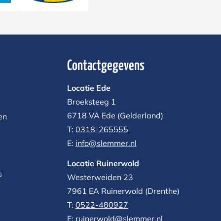
Contactgegevens
Locatie Ede
Broeksteeg 1
6718 VA Ede (Gelderland)
en
T:
0318-265555
E:
info@slemmer.nl
Locatie Ruinerwold
s
Westerweiden 23
7961 EA
Ruinerwold (Drenthe)
T:
0522-480927‬
E:
ruinerwold@slemmer.nl