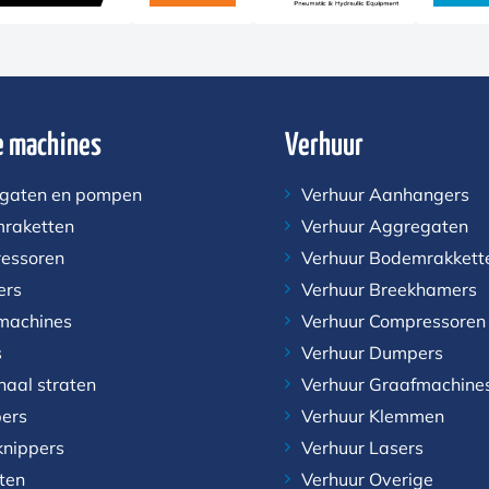
 machines
Verhuur
gaten en pompen
Verhuur Aanhangers
raketten
Verhuur Aggregaten
essoren
Verhuur Bodemrakkett
ers
Verhuur Breekhamers
machines
Verhuur Compressoren
s
Verhuur Dumpers
naal straten
Verhuur Graafmachine
ers
Verhuur Klemmen
knippers
Verhuur Lasers
aten
Verhuur Overige