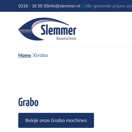
0318 - 26 55 55
info@slemmer.nl
Alle getoonde prijzen zi
Home
Grabo
Grabo
Bekijk onze Grabo machines