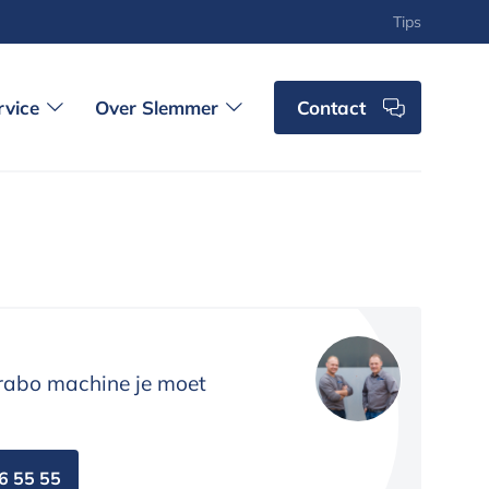
Tips
rvice
Over Slemmer
Contact
abo machine je moet
6 55 55