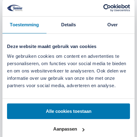
We zijn gevestigd aan de
Broeksteeg 1 in Ede
.
Maandag t/m zaterdag open. Bereikbaar via
0318-
265555
.
Bekijk deze locatie.
Toestemming
Details
Over
07:00 tot 17:30 uur
Maandag t/m vrijdag
07:30 tot 12:00 uur
Zaterdag
Deze website maakt gebruik van cookies
We gebruiken cookies om content en advertenties te
personaliseren, om functies voor social media te bieden
en om ons websiteverkeer te analyseren. Ook delen we
informatie over uw gebruik van onze site met onze
partners voor social media, adverteren en analyse.
Alle cookies toestaan
Aanpassen