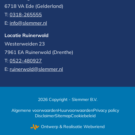
6718 VA Ede (Gelderland)
T:
0318-265555
E:
info@slemmer.nl
Locatie Ruinerwold
Westerweiden 23
7961 EA
Ruinerwold (Drenthe)
T:
0522-480927‬
E:
ruinerwold@slemmer.nl
2026 Copyright - Slemmer B.V.
Algemene voorwaarden
Huurvoorwaarden
Privacy policy
Disclaimer
Sitemap
Cookiebeleid
Ontwerp & Realisatie
Webvriend