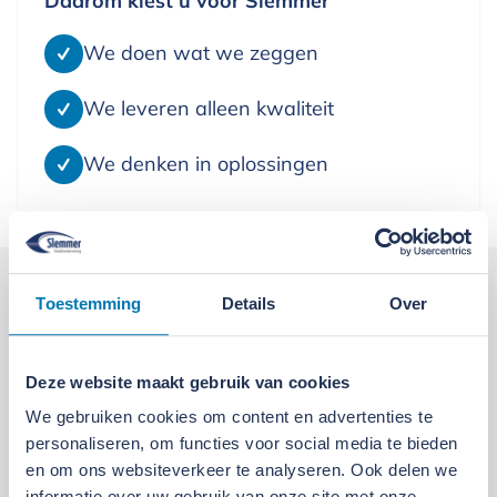
We doen wat we zeggen
We leveren alleen kwaliteit
We denken in oplossingen
Kom langs bij onze locaties
Toestemming
Details
Over
Locatie Ede
Locatie Ruinerwold
Deze website maakt gebruik van cookies
We gebruiken cookies om content en advertenties te
We zijn gevestigd aan de
Broeksteeg 1 in Ede
.
personaliseren, om functies voor social media te bieden
Maandag t/m zaterdag open. Bereikbaar via
0318-
en om ons websiteverkeer te analyseren. Ook delen we
265555
.
Bekijk deze locatie.
informatie over uw gebruik van onze site met onze