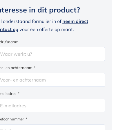
nteresse in dit product?
l onderstaand formulier in of
neem direct
ntact op
voor een offerte op maat.
drijfsnaam
or- en achternaam
*
mailadres
*
lefoonnummer
*