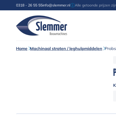
0318 - 26 55 55
info@slemmer.nl
Alle getoonde prijzen zi
Home
Machinaal straten / leghulpmiddelen
Probs
K