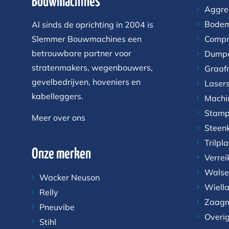
Bouwmachines
Aggre
Bodem
Al sinds de oprichting in 2004 is
Slemmer Bouwmachines een
Compr
betrouwbare partner voor
Dump
stratenmakers, wegenbouwers,
Graaf
gevelbedrijven, hoveniers en
Laser
kabelleggers.
Machi
Stamp
Meer over ons
Steen
Trilpl
Onze merken
Verrei
Walse
Wacker Neuson
Wiell
Relly
Zaagm
Pneuvibe
Overi
Stihl