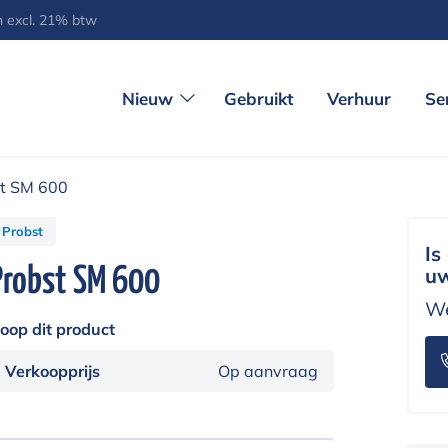
jn excl. 21% btw
Nieuw
Gebruikt
Verhuur
Se
t SM 600
Probst
Is
Probst SM 600
uw
We
oop dit product
Verkoopprijs
Op aanvraag