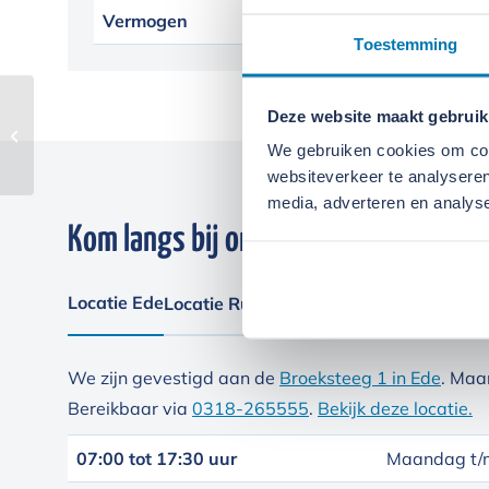
Vermogen
60
Toestemming
Deze website maakt gebruik
Generator – Atlas
Copco QAS 40
We gebruiken cookies om cont
websiteverkeer te analyseren
media, adverteren en analys
Kom langs bij onze locaties
Locatie Ede
Locatie Ruinerwold
We zijn gevestigd aan de
Broeksteeg 1 in Ede
. Maa
Bereikbaar via
0318-265555
.
Bekijk deze locatie.
07:00 tot 17:30 uur
Maandag t/m