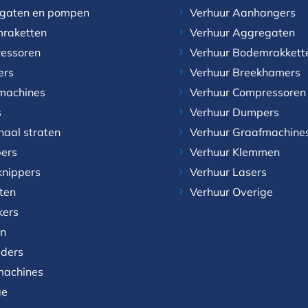
gaten en pompen
Verhuur Aanhangers
raketten
Verhuur Aggregaten
essoren
Verhuur Bodemrakkett
ers
Verhuur Breekhamers
machines
Verhuur Compressoren
s
Verhuur Dumpers
naal straten
Verhuur Graafmachine
ers
Verhuur Klemmen
knippers
Verhuur Lasers
aten
Verhuur Overige
kers
n
aders
achines
ge