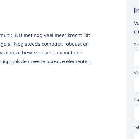
I
Vu
co
unit, NU met nog veel meer kracht Dit
egels ! Nog steeds compact, robuust en
Be
g van deze bewezen unit, nu met een
 zuigt ook de meeste poreuze elementen.
Vo
E-
Te