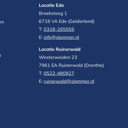
Locatie Ede
Broeksteeg 1
6718 VA Ede (Gelderland)
en
T:
0318-265555
E:
info@slemmer.nl
Locatie Ruinerwold
s
Westerweiden 23
7961 EA
Ruinerwold (Drenthe)
T:
0522-480927‬
E:
ruinerwold@slemmer.nl