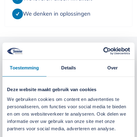
We denken in oplossingen
Kom langs bij onze locaties
Locatie Ede
Locatie Ruinerwold
Toestemming
Details
Over
We zijn gevestigd aan de
Broeksteeg 1 in Ede
.
Deze website maakt gebruik van cookies
Maandag t/m zaterdag open. Bereikbaar via
0318-
We gebruiken cookies om content en advertenties te
265555
.
Bekijk deze locatie.
personaliseren, om functies voor social media te bieden
en om ons websiteverkeer te analyseren. Ook delen we
07:00 tot 17:30 uur
Maandag t/m vrijdag
informatie over uw gebruik van onze site met onze
partners voor social media, adverteren en analyse.
07:30 tot 12:00 uur
Zaterdag