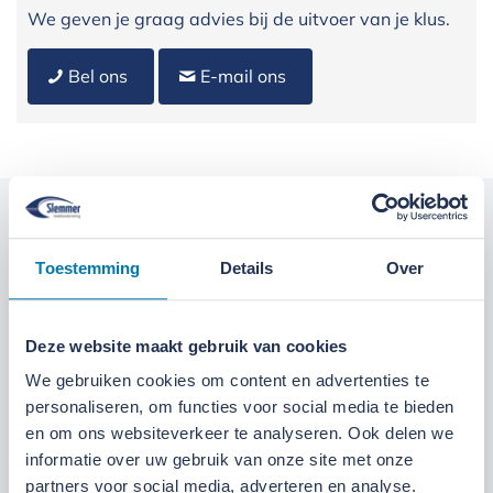
We geven je graag advies bij de uitvoer van je klus.
Bel ons
E-mail ons
Kom langs bij onze locaties
Toestemming
Details
Over
Locatie Ede
Locatie Ruinerwold
Deze website maakt gebruik van cookies
We zijn gevestigd aan de
Broeksteeg 1 in Ede
.
We gebruiken cookies om content en advertenties te
Maandag t/m zaterdag open. Bereikbaar via
0318-
personaliseren, om functies voor social media te bieden
265555
.
Bekijk deze locatie.
en om ons websiteverkeer te analyseren. Ook delen we
informatie over uw gebruik van onze site met onze
07:00 tot 17:30 uur
Maandag t/m vrijdag
partners voor social media, adverteren en analyse.