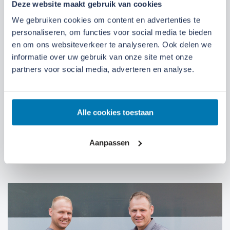
Deze website maakt gebruik van cookies
Kom langs bij onze locaties
We gebruiken cookies om content en advertenties te
personaliseren, om functies voor social media te bieden
en om ons websiteverkeer te analyseren. Ook delen we
Locatie Ede
Locatie Ruinerwold
informatie over uw gebruik van onze site met onze
partners voor social media, adverteren en analyse.
We zijn gevestigd aan de
Broeksteeg 1 in Ede
.
Maandag t/m zaterdag open. Bereikbaar via
0318-
265555
.
Bekijk deze locatie.
Alle cookies toestaan
07:00 tot 17:30 uur
Maandag t/m vrijdag
Aanpassen
07:30 tot 12:00 uur
Zaterdag