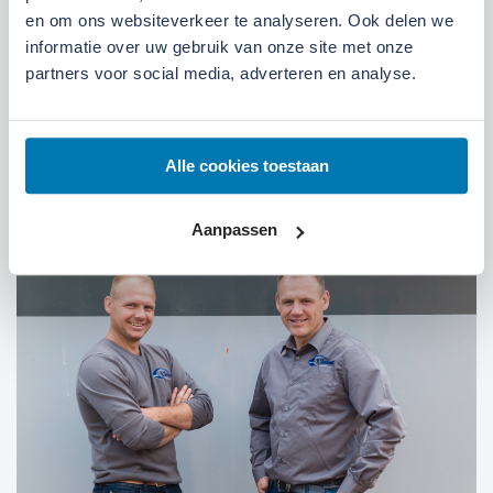
en om ons websiteverkeer te analyseren. Ook delen we
We zijn gevestigd aan de
Broeksteeg 1 in Ede
.
informatie over uw gebruik van onze site met onze
Maandag t/m zaterdag open. Bereikbaar via
0318-
partners voor social media, adverteren en analyse.
265555
.
Bekijk deze locatie.
07:00 tot 17:30 uur
Maandag t/m vrijdag
Alle cookies toestaan
07:30 tot 12:00 uur
Zaterdag
Aanpassen