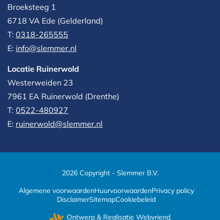
Broeksteeg 1
6718 VA Ede (Gelderland)
T:
0318-265555
E:
info@slemmer.nl
Locatie Ruinerwold
Westerweiden 23
7961 EA
Ruinerwold (Drenthe)
T:
0522-480927‬
E:
ruinerwold@slemmer.nl
2026 Copyright - Slemmer B.V.
Algemene voorwaarden
Huurvoorwaarden
Privacy policy
Disclaimer
Sitemap
Cookiebeleid
Ontwerp & Realisatie
Webvriend