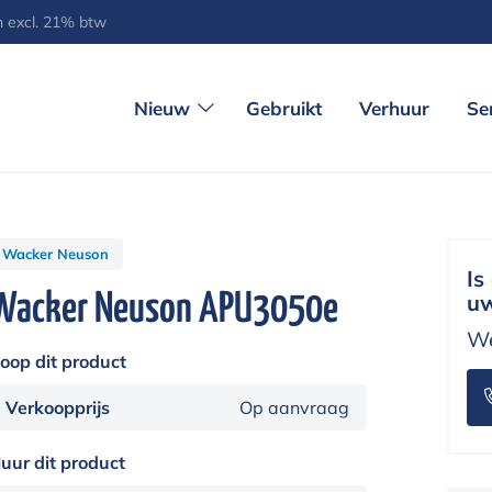
jn excl. 21% btw
Nieuw
Gebruikt
Verhuur
Se
Wacker Neuson
Is
Wacker Neuson APU3050e
uw
We
oop dit product
Verkoopprijs
Op aanvraag
uur dit product