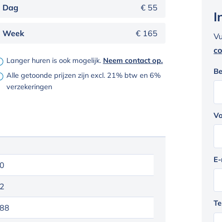
Dag
€ 55
I
Week
€ 165
Vu
co
Langer huren is ook mogelijk.
Neem contact op.
Be
Alle getoonde prijzen zijn excl. 21% btw en 6%
verzekeringen
Vo
E-
0
2
Te
88