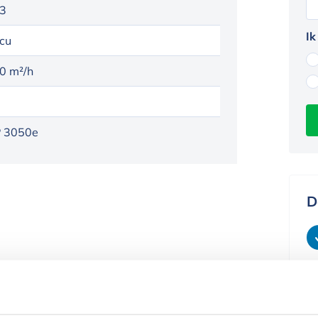
3
Ik
cu
0 m²/h
 3050e
D