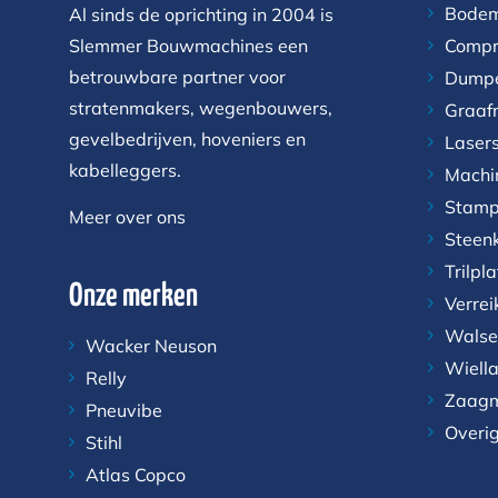
Bodem
Al sinds de oprichting in 2004 is
Slemmer Bouwmachines een
Compr
betrouwbare partner voor
Dump
stratenmakers, wegenbouwers,
Graaf
gevelbedrijven, hoveniers en
Laser
kabelleggers.
Machi
Stamp
Meer over ons
Steen
Trilpl
Onze merken
Verrei
Walse
Wacker Neuson
Wiell
Relly
Zaagm
Pneuvibe
Overi
Stihl
Atlas Copco