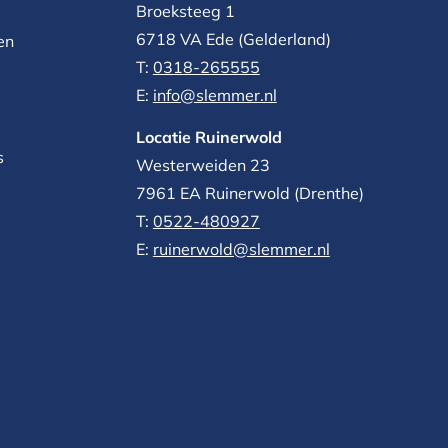
Broeksteeg 1
6718 VA Ede (Gelderland)
en
T:
0318-265555
E:
info@slemmer.nl
Locatie Ruinerwold
s
Westerweiden 23
7961 EA
Ruinerwold (Drenthe)
T:
0522-480927‬
E:
ruinerwold@slemmer.nl