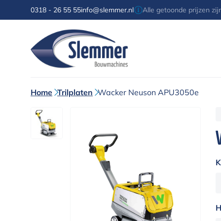
0318 - 26 55 55
info@slemmer.nl
Alle getoonde prijzen zi
Home
Trilplaten
Wacker Neuson APU3050e
K
H