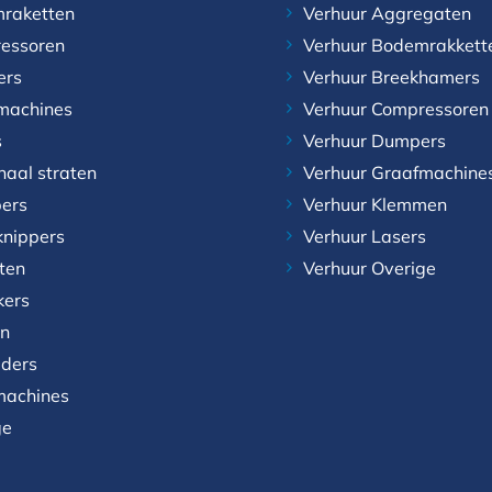
raketten
Verhuur Aggregaten
essoren
Verhuur Bodemrakkett
ers
Verhuur Breekhamers
machines
Verhuur Compressoren
s
Verhuur Dumpers
naal straten
Verhuur Graafmachine
ers
Verhuur Klemmen
knippers
Verhuur Lasers
aten
Verhuur Overige
kers
n
aders
achines
ge