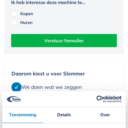
Ik heb interesse deze machine te...
Kopen
Huren
Daarom kiest u voor Slemmer
We doen wat we zeggen
We leveren alleen kwaliteit
We denken in oplossingen
Toestemming
Details
Over