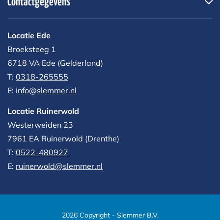
Contactgegevens
Locatie Ede
Broeksteeg 1
6718 VA Ede (Gelderland)
T:
0318-265555
E:
info@slemmer.nl
Locatie Ruinerwold
Westerweiden 23
7961 EA
Ruinerwold (Drenthe)
T:
0522-480927‬
E:
ruinerwold@slemmer.nl
2026 Copyright - Slemmer B.V.