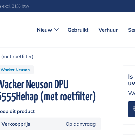
jn excl. 21% btw
Nieuw
Gebruikt
Verhuur
Se
et roetfilter)
Wacker Neuson
Is
Wacker Neuson DPU
uw
We
6555Hehap (met roetfilter)
oop dit product
Verkoopprijs
Op aanvraag