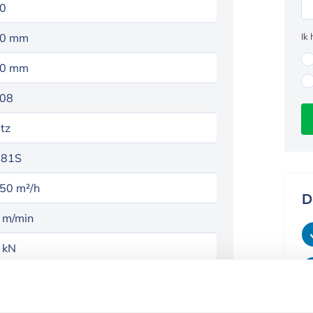
0
Ik
0 mm
0 mm
08
tz
81S
50 m²/h
D
 m/min
 kN
U 6555Hehap
8