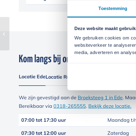
Toestemming
Deze website maakt gebruik
Wacker Neuson BPS
1135A
We gebruiken cookies om cont
websiteverkeer te analyseren
media, adverteren en analys
Kom langs bij onze locaties
Locatie Ede
Locatie Ruinerwold
We zijn gevestigd aan de
Broeksteeg 1 in Ede
. Maa
Bereikbaar via
0318-265555
.
Bekijk deze locatie.
07:00 tot 17:30 uur
Maandag t/m
07:30 tot 12:00 uur
Zaterdag