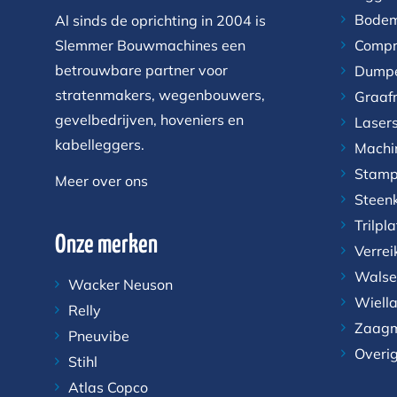
Bodem
Al sinds de oprichting in 2004 is
Slemmer Bouwmachines een
Compr
betrouwbare partner voor
Dump
stratenmakers, wegenbouwers,
Graaf
gevelbedrijven, hoveniers en
Laser
kabelleggers.
Machi
Stamp
Meer over ons
Steen
Trilpl
Onze merken
Verrei
Walse
Wacker Neuson
Wiell
Relly
Zaagm
Pneuvibe
Overi
Stihl
Atlas Copco