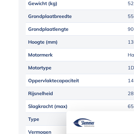
Gewicht (kg)
52
Grondplaatbreedte
55
Grondplaatlengte
90
Hoogte (mm)
13
Motormerk
Ha
Motortype
1D
Oppervlaktecapaciteit
14
Rijsnelheid
28
Slagkracht (max)
65
Type
DP
Vermogen
6.