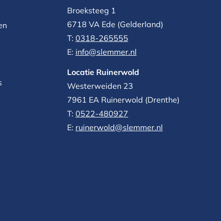
Broeksteeg 1
6718 VA Ede (Gelderland)
en
T:
0318-265555
E:
info@slemmer.nl
Locatie Ruinerwold
s
Westerweiden 23
7961 EA
Ruinerwold (Drenthe)
T:
0522-480927‬
E:
ruinerwold@slemmer.nl