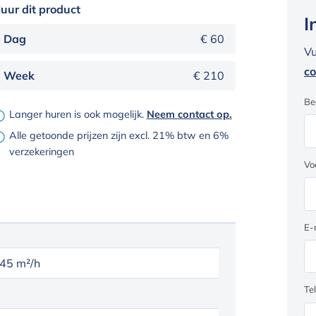
uur dit product
I
Dag
€ 60
Vu
co
Week
€ 210
Be
Langer huren is ook mogelijk.
Neem contact op.
Alle getoonde prijzen zijn excl. 21% btw en 6%
verzekeringen
Vo
E-
45 m²/h
Te