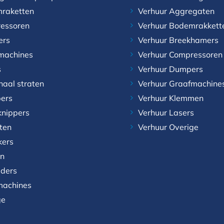
raketten
Verhuur Aggregaten
essoren
Verhuur Bodemrakkett
ers
Verhuur Breekhamers
machines
Verhuur Compressoren
s
Verhuur Dumpers
naal straten
Verhuur Graafmachine
ers
Verhuur Klemmen
knippers
Verhuur Lasers
aten
Verhuur Overige
kers
n
aders
achines
ge