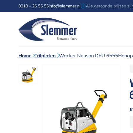
0318 - 26 55 55
info@slemmer.nl
Alle getoonde prijzen zi
Home
Trilplaten
Wacker Neuson DPU 6555Hehap (m
K