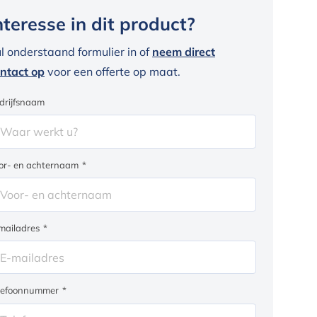
nteresse in dit product?
l onderstaand formulier in of
neem direct
ntact op
voor een offerte op maat.
drijfsnaam
or- en achternaam
*
mailadres
*
lefoonnummer
*