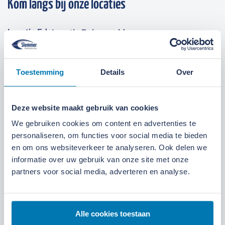
Kom langs bij onze locaties
Locatie Ede
Locatie Ruinerwold
We zijn gevestigd aan de
Broeksteeg 1 in Ede
.
Toestemming
Details
Over
Maandag t/m zaterdag open. Bereikbaar via
0318-
265555
.
Bekijk deze locatie.
Deze website maakt gebruik van cookies
07:00 tot 17:30 uur
Maandag t/m vrijdag
We gebruiken cookies om content en advertenties te
07:30 tot 12:00 uur
Zaterdag
personaliseren, om functies voor social media te bieden
en om ons websiteverkeer te analyseren. Ook delen we
informatie over uw gebruik van onze site met onze
partners voor social media, adverteren en analyse.
Alle cookies toestaan