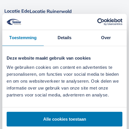
Locatie Ede
Locatie Ruinerwold
We zijn gevestigd aan de
Broeksteeg 1 in Ede
.
Maandag t/m zaterdag open. Bereikbaar via
0318-
Toestemming
Details
Over
265555
.
Bekijk deze locatie.
07:00 tot 17:30 uur
Maandag t/m vrijdag
Deze website maakt gebruik van cookies
We gebruiken cookies om content en advertenties te
07:30 tot 12:00 uur
Zaterdag
personaliseren, om functies voor social media te bieden
en om ons websiteverkeer te analyseren. Ook delen we
informatie over uw gebruik van onze site met onze
partners voor social media, adverteren en analyse.
Alle cookies toestaan