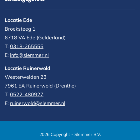
Locatie Ede
Broeksteeg 1
6718 VA Ede (Gelderland)
T:
0318-265555
E:
info@slemmer.nl
Locatie Ruinerwold
Westerweiden 23
7961 EA
Ruinerwold (Drenthe)
T:
0522-480927‬
E:
ruinerwold@slemmer.nl
2026 Copyright - Slemmer B.V.