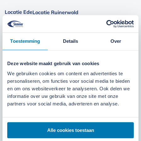
Locatie Ede
Locatie Ruinerwold
We zijn gevestigd aan de
Broeksteeg 1 in Ede
.
Maandag t/m zaterdag open. Bereikbaar via
0318-
Toestemming
Details
Over
265555
.
Bekijk deze locatie.
07:00 tot 17:30 uur
Maandag t/m vrijdag
Deze website maakt gebruik van cookies
We gebruiken cookies om content en advertenties te
07:30 tot 12:00 uur
Zaterdag
personaliseren, om functies voor social media te bieden
en om ons websiteverkeer te analyseren. Ook delen we
informatie over uw gebruik van onze site met onze
partners voor social media, adverteren en analyse.
Alle cookies toestaan