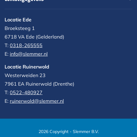
Locatie Ede
Broeksteeg 1
6718 VA Ede (Gelderland)
T:
0318-265555
E:
info@slemmer.nl
Locatie Ruinerwold
Westerweiden 23
7961 EA
Ruinerwold (Drenthe)
T:
0522-480927‬
E:
ruinerwold@slemmer.nl
2026 Copyright - Slemmer B.V.