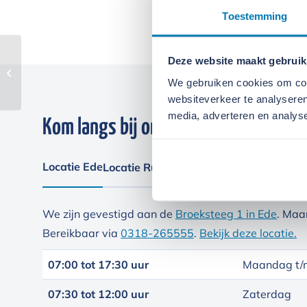
Toestemming
Deze website maakt gebruik
Atlas Copco XAHS 108
We gebruiken cookies om cont
websiteverkeer te analyseren
media, adverteren en analys
Kom langs bij onze locaties
Locatie Ede
Locatie Ruinerwold
We zijn gevestigd aan de
Broeksteeg 1 in Ede
. Maa
Bereikbaar via
0318-265555
.
Bekijk deze locatie.
07:00 tot 17:30 uur
Maandag t/m
07:30 tot 12:00 uur
Zaterdag