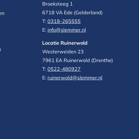
Broeksteeg 1
6718 VA Ede (Gelderland)
en
T:
0318-265555
E:
info@slemmer.nl
Locatie Ruinerwold
s
Westerweiden 23
7961 EA
Ruinerwold (Drenthe)
T:
0522-480927‬
E:
ruinerwold@slemmer.nl