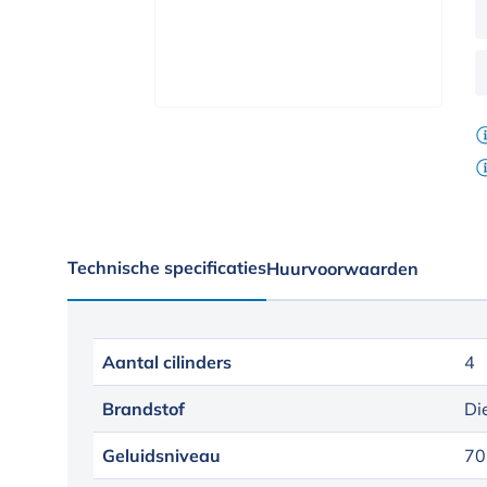
Technische specificaties
Huurvoorwaarden
Aantal cilinders
4
Brandstof
Di
Geluidsniveau
70