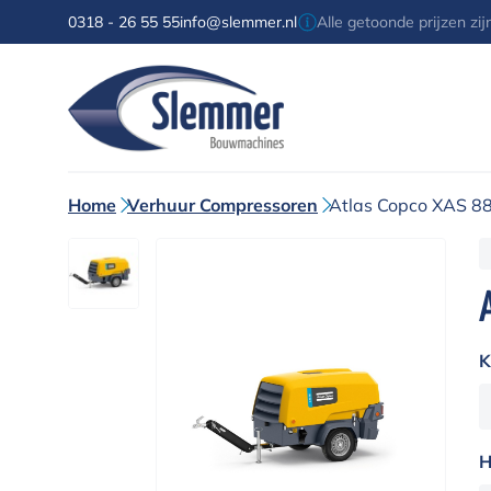
0318 - 26 55 55
info@slemmer.nl
Alle getoonde prijzen zi
Home
Verhuur Compressoren
Atlas Copco XAS 8
K
H