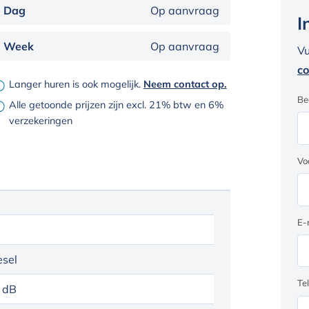
Dag
Op aanvraag
I
Week
Op aanvraag
Vu
co
Langer huren is ook mogelijk.
Neem contact op.
Be
Alle getoonde prijzen zijn excl. 21% btw en 6%
verzekeringen
Vo
E-
esel
Te
 dB