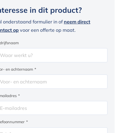
nteresse in dit product?
l onderstaand formulier in of
neem direct
ntact op
voor een offerte op maat.
drijfsnaam
or- en achternaam
*
mailadres
*
lefoonnummer
*