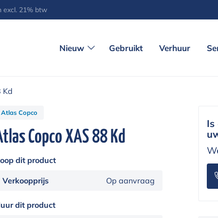
jn excl. 21% btw
Nieuw
Gebruikt
Verhuur
Se
8 Kd
Atlas Copco
Is
Atlas Copco XAS 88 Kd
uw
We
oop dit product
Verkoopprijs
Op aanvraag
uur dit product