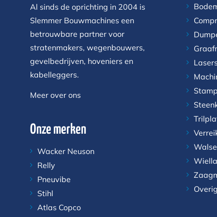
Bodem
Al sinds de oprichting in 2004 is
Slemmer Bouwmachines een
Compr
betrouwbare partner voor
Dump
stratenmakers, wegenbouwers,
Graaf
gevelbedrijven, hoveniers en
Laser
kabelleggers.
Machi
Stamp
Meer over ons
Steen
Trilpl
Onze merken
Verrei
Walse
Wacker Neuson
Wiell
Relly
Zaagm
Pneuvibe
Overi
Stihl
Atlas Copco