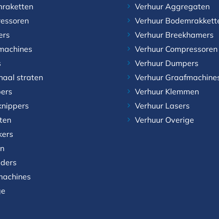
raketten
Verhuur Aggregaten
essoren
Verhuur Bodemrakkett
ers
Verhuur Breekhamers
machines
Verhuur Compressoren
s
Verhuur Dumpers
naal straten
Verhuur Graafmachine
ers
Verhuur Klemmen
knippers
Verhuur Lasers
aten
Verhuur Overige
kers
n
aders
achines
ge