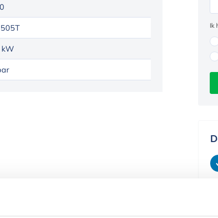
0
Ik
505T
 kW
bar
D