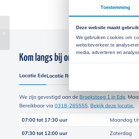
Toestemming
Deze website maakt gebruik
Spectra Precision LL
500
We gebruiken cookies om cont
websiteverkeer te analyseren
media, adverteren en analys
Kom langs bij onze locaties
Locatie Ede
Locatie Ruinerwold
We zijn gevestigd aan de
Broeksteeg 1 in Ede
. Maa
Bereikbaar via
0318-265555
.
Bekijk deze locatie.
07:00 tot 17:30 uur
Maandag t/m
07:30 tot 12:00 uur
Zaterdag