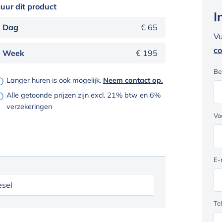
uur dit product
I
Dag
€ 65
Vu
co
Week
€ 195
Be
Langer huren is ook mogelijk.
Neem contact op.
Alle getoonde prijzen zijn excl. 21% btw en 6%
verzekeringen
Vo
E-
esel
Te