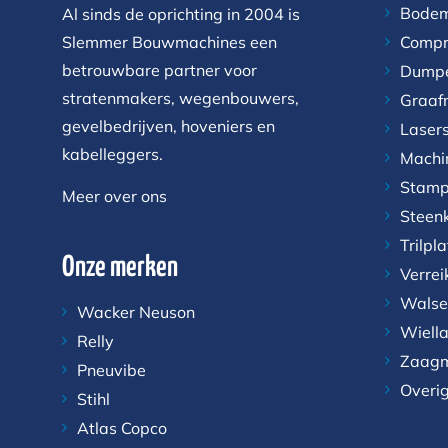
Bodem
Al sinds de oprichting in 2004 is
Slemmer Bouwmachines een
Compr
betrouwbare partner voor
Dump
stratenmakers, wegenbouwers,
Graaf
gevelbedrijven, hoveniers en
Laser
kabelleggers.
Machi
Stamp
Meer over ons
Steen
Trilpl
Onze merken
Verrei
Walse
Wacker Neuson
Wiell
Relly
Zaagm
Pneuvibe
Overi
Stihl
Atlas Copco