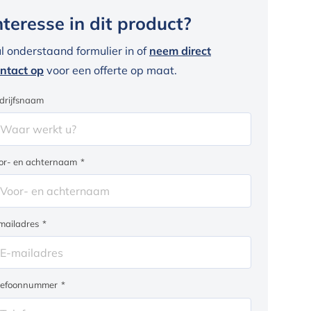
nteresse in dit product?
l onderstaand formulier in of
neem direct
ntact op
voor een offerte op maat.
drijfsnaam
or- en achternaam
*
mailadres
*
lefoonnummer
*