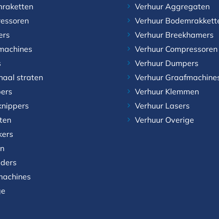
raketten
Verhuur Aggregaten
essoren
Verhuur Bodemrakkett
ers
Verhuur Breekhamers
machines
Verhuur Compressoren
s
Verhuur Dumpers
naal straten
Verhuur Graafmachine
ers
Verhuur Klemmen
knippers
Verhuur Lasers
aten
Verhuur Overige
kers
n
aders
achines
ge