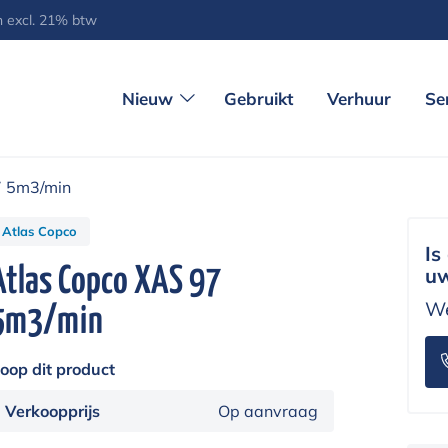
jn excl. 21% btw
Nieuw
Gebruikt
Verhuur
Se
7 5m3/min
Atlas Copco
Is
Atlas Copco XAS 97
uw
We
5m3/min
oop dit product
Verkoopprijs
Op aanvraag