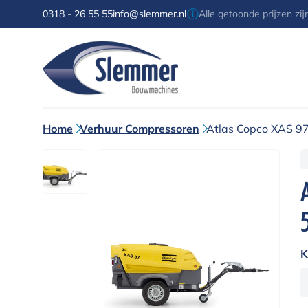
0318 - 26 55 55
info@slemmer.nl
Alle getoonde prijzen zi
Home
Verhuur Compressoren
Atlas Copco XAS 9
K