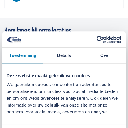
Kom langs bij onze locaties
Locatie Ede
Locatie Ruinerwold
Toestemming
Details
Over
We zijn gevestigd aan de
Broeksteeg 1 in Ede
.
Maandag t/m zaterdag open. Bereikbaar via
0318-
Deze website maakt gebruik van cookies
265555
.
Bekijk deze locatie.
We gebruiken cookies om content en advertenties te
personaliseren, om functies voor social media te bieden
07:00 tot 17:30 uur
Maandag t/m vrijdag
en om ons websiteverkeer te analyseren. Ook delen we
informatie over uw gebruik van onze site met onze
07:30 tot 12:00 uur
Zaterdag
partners voor social media, adverteren en analyse.