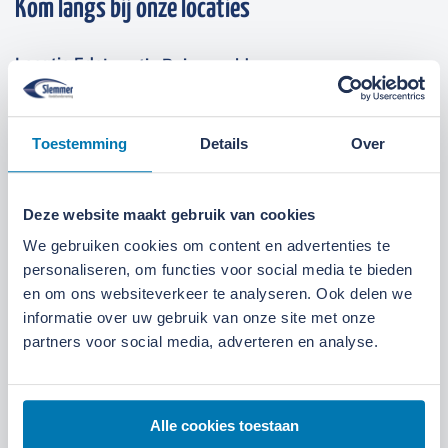
Kom langs bij onze locaties
Locatie Ede
Locatie Ruinerwold
We zijn gevestigd aan de
Broeksteeg 1 in Ede
.
Toestemming
Details
Over
Maandag t/m zaterdag open. Bereikbaar via
0318-
265555
.
Bekijk deze locatie.
Deze website maakt gebruik van cookies
07:00 tot 17:30 uur
Maandag t/m vrijdag
We gebruiken cookies om content en advertenties te
07:30 tot 12:00 uur
Zaterdag
personaliseren, om functies voor social media te bieden
en om ons websiteverkeer te analyseren. Ook delen we
informatie over uw gebruik van onze site met onze
partners voor social media, adverteren en analyse.
Alle cookies toestaan