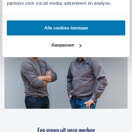
partners voor social media, adverteren en analyse.
07:00 tot 17:30 uur
Maandag t/m vrijdag
07:30 tot 12:00 uur
Zaterdag
Alle cookies toestaan
Aanpassen
Een greep uit onze merken