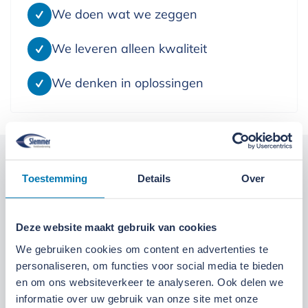
We doen wat we zeggen
We leveren alleen kwaliteit
We denken in oplossingen
Kom langs bij onze locaties
Toestemming
Details
Over
Locatie Ede
Locatie Ruinerwold
Deze website maakt gebruik van cookies
We zijn gevestigd aan de
Broeksteeg 1 in Ede
.
We gebruiken cookies om content en advertenties te
Maandag t/m zaterdag open. Bereikbaar via
0318-
personaliseren, om functies voor social media te bieden
en om ons websiteverkeer te analyseren. Ook delen we
265555
.
Bekijk deze locatie.
informatie over uw gebruik van onze site met onze