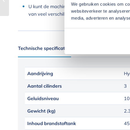
We gebruiken cookies om cont
U kunt de machine het hele jaar door gebruiken 
websiteverkeer te analyseren
van veel verschillende aanbouwdelen, al naar 
media, adverteren en analys
Technische specificaties
Huurvoorwaarden
Aandrijving
Hy
Aantal cilinders
3
Geluidsniveau
10
Gewicht (kg)
2.
Inhoud brandstoftank
45