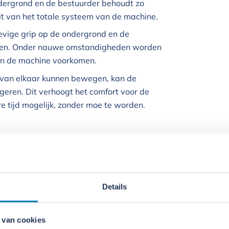
ndergrond en de bestuurder behoudt zo
eit van het totale systeem van de machine.
tevige grip op de ondergrond en de
ren. Onder nauwe omstandigheden worden
an de machine voorkomen.
k van elkaar kunnen bewegen, kan de
ageren. Dit verhoogt het comfort voor de
 tijd mogelijk, zonder moe te worden.
er gevarieerd, maar dat zijn de
s uitgebreide en goed doordachte
del in een multifunctioneel inzetbare
Details
 aantal taken gebruikt worden en is daarom
 van cookies