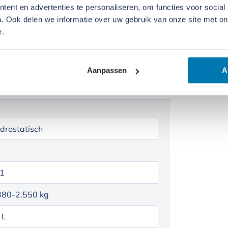
ent en advertenties te personaliseren, om functies voor social
(bijv. ook in de winter) door het gebruik
. Ook delen we informatie over uw gebruik van onze site met on
gelang de toepassing.
e.
Aanpassen
A
drostatisch
1
380-2.550 kg
 L