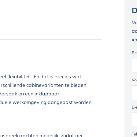
D
Vu
aa
ie
Be
el flexibiliteit. En dat is precies wat
Vo
rschillende cabinevarianten te bieden
urdersdak en een inklapbaar
viduele werkomgeving aangepast worden.
E-
Te
osbreekkrachten mogelijk, zodat per