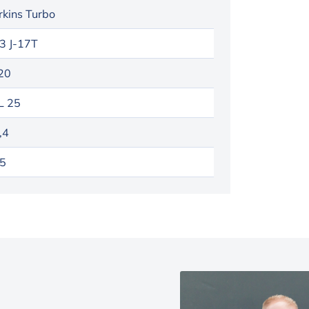
rkins Turbo
3 J-17T
20
 25
,4
5