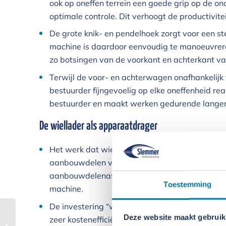
ook op oneffen terrein een goede grip op de o
optimale controle. Dit verhoogt de productivit
De grote knik- en pendelhoek zorgt voor een s
machine is daardoor eenvoudig te manoeuvre
zo botsingen van de voorkant en achterkant v
Terwijl de voor- en achterwagen onafhankelij
bestuurder fijngevoelig op elke oneffenheid re
bestuurder en maakt werken gedurende langere
De wiellader als apparaatdrager
Het werk dat wielladers moeten verzetten is ze
aanbouwdelen van Wacker Neuson ook. Met on
aanbouwdelenassortiment maakt u van ieder mo
Toestemming
machine.
De investering “wiellader” kan voor een groot
Deze website maakt gebruik
zeer kostenefficiënt.
Wacker Neuson WL28