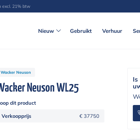
jn excl. 21% btw
Nieuw
Gebruikt
Verhuur
Se
Wacker Neuson
Is
Wacker Neuson WL25
uw
We
oop dit product
Verkoopprijs
€ 37750