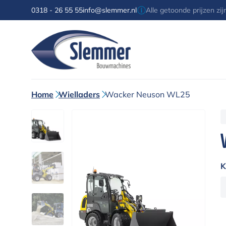
0318 - 26 55 55
info@slemmer.nl
Alle getoonde prijzen zi
Home
Wielladers
Wacker Neuson WL25
K