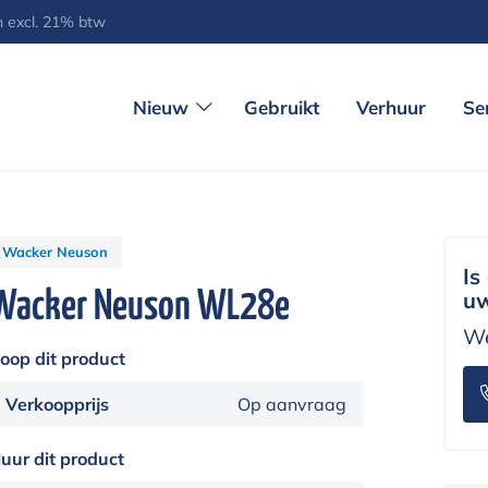
jn excl. 21% btw
Nieuw
Gebruikt
Verhuur
Se
Wacker Neuson
Is
Wacker Neuson WL28e
uw
We
oop dit product
Verkoopprijs
Op aanvraag
uur dit product