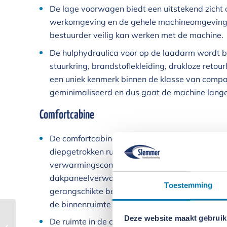
De lage voorwagen biedt een uitstekend zicht 
werkomgeving en de gehele machineomgeving.
bestuurder veilig kan werken met de machine.
De hulphydraulica voor op de laadarm wordt be
stuurkring, brandstoflekleiding, drukloze retourl
een uniek kenmerk binnen de klasse van compac
geminimaliseerd en dus gaat de machine lang
Comfortcabine
De comfortcabine maakt veilig en geconcentre
diepgetrokken ruiten en panorama-achterruit 
verwarmingsconcept met elektrisch verwarmde 
dakpaneelverwarming zorgen voor een aange
Toestemming
gerangschikte bedieningselementen, een nieuw i
de binnenruimte verhogen het comfort voor de 
Deze website maakt gebruik
De ruimte in de cabine is toonaangevend in ze
Wacker Neuson