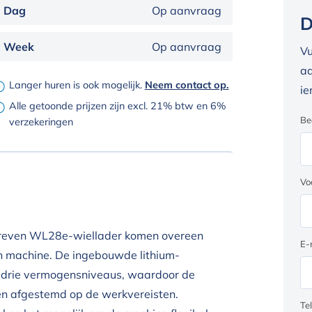
Dag
Op aanvraag
D
Week
Op aanvraag
Vu
aa
Langer huren is ook mogelijk.
Neem contact op.
ie
Alle getoonde prijzen zijn excl. 21% btw en 6%
Be
verzekeringen
Vo
dreven WL28e-wiellader komen overeen
E-
n machine. De ingebouwde lithium-
 in drie vermogensniveaus, waardoor de
en afgestemd op de werkvereisten.
Te