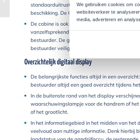
WL300e
standaarduitrusting en de configuratie staan s
We gebruiken cookies om cont
websiteverkeer te analyseren
beschikking. De Coming-Home-verlichting zorgt 
media, adverteren en analys
De cabine is ook voor grotere bestuurders gesc
vanzelfsprekend is. Het aangename werkklima
bestuurder. De geoptimaliseerde toegang met a
bestuurder veilig kan in- en uitstappen.
Overzichtelijk digitaal display
De belangrijkste functies altijd in een overzicht
bestuurder altijd een goed overzicht tijdens 
In de buitenste rand van het display verschijne
waarschuwingslampje voor de handrem of het c
of het grootlicht.
In het informatiegebied in het midden van het 
veelvoud aan nuttige informatie. Denk hierbij b
laadstatus van de aandrijfaccu, de resterende 