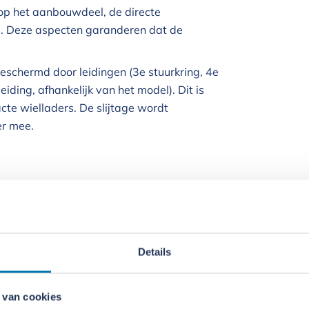
op het aanbouwdeel, de directe
 Deze aspecten garanderen dat de
schermd door leidingen (3e stuurkring, 4e
eiding, afhankelijk van het model). Dit is
te wielladers. De slijtage wordt
er mee.
erd werken mogelijk: 4-koloms ontwerp,
voor optimaal zicht rondom. Een doordacht
voor- en achterruit, stoelverwarming en
naam werkklimaat. Ergonomisch
Details
nterieur en minder trillingen en lawaai in
bestuurder.
 van cookies
er compacte wielladers. Afhankelijk van de