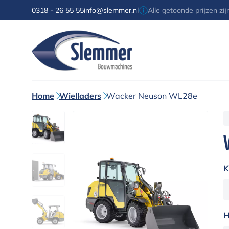
0318 - 26 55 55
info@slemmer.nl
Alle getoonde prijzen zi
Home
Wielladers
Wacker Neuson WL28e
K
H