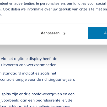
teeds twee verschillende joysticks ter
ent en advertenties te personaliseren, om functies voor social
. Ook delen we informatie over uw gebruik van onze site met on
voor extra comfort en veiligheid.
e.
hikt, wat bij zeer compacte wielladers niet
at verminder de vermoeidheid van de
ntislip traptreden zorgt ervoor dat de
Aanpassen
A
: via het digitale display heeft de
het uitvoeren van werkzaamheden.
n standaard indicaties zoals het
ontrolelampje voor de richtingaanwijzers
display zijn er drie hoofdweergaven en een
ijvoorbeeld aan een bedrijfsurenteller, de
looptijd/laadtijd, de snelheidsweergave,