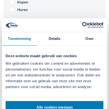
Kopen
Huren
Verstuur formulier
Toestemming
Details
Over
Daarom kiest u voor Slemmer
Deze website maakt gebruik van cookies
We gebruiken cookies om content en advertenties te
We doen wat we zeggen
personaliseren, om functies voor social media te bieden
en om ons websiteverkeer te analyseren. Ook delen we
We leveren alleen kwaliteit
informatie over uw gebruik van onze site met onze
partners voor social media, adverteren en analyse.
We denken in oplossingen
Alle cookies toestaan