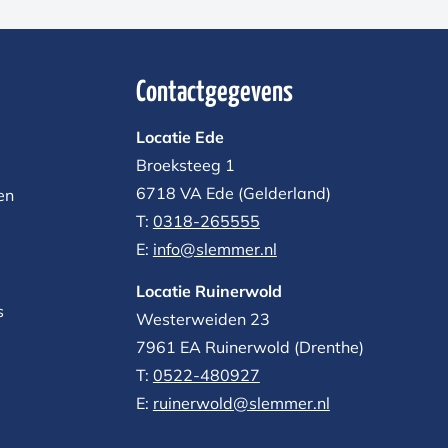
Contactgegevens
Locatie Ede
Broeksteeg 1
6718 VA Ede (Gelderland)
en
T:
0318-265555
E:
info@slemmer.nl
Locatie Ruinerwold
s
Westerweiden 23
7961 EA
Ruinerwold (Drenthe)
T:
0522-480927‬
E:
ruinerwold@slemmer.nl