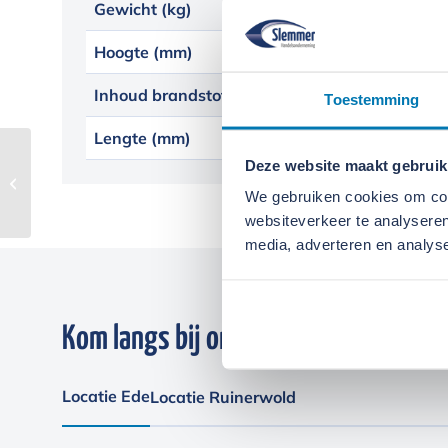
Gewicht (kg)
47
Hoogte (mm)
46
Inhoud brandstoftank
18
Toestemming
Lengte (mm)
59
Deze website maakt gebruik
Wacker Neuson
generator GS3500Gi
We gebruiken cookies om cont
websiteverkeer te analyseren
media, adverteren en analys
Kom langs bij onze locaties
Locatie Ede
Locatie Ruinerwold