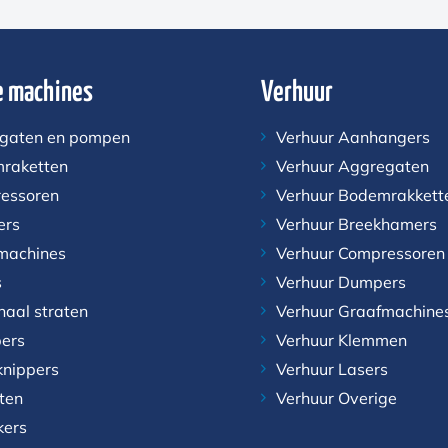
 machines
Verhuur
gaten en pompen
Verhuur Aanhangers
raketten
Verhuur Aggregaten
essoren
Verhuur Bodemrakkett
ers
Verhuur Breekhamers
machines
Verhuur Compressoren
s
Verhuur Dumpers
naal straten
Verhuur Graafmachine
ers
Verhuur Klemmen
knippers
Verhuur Lasers
aten
Verhuur Overige
kers