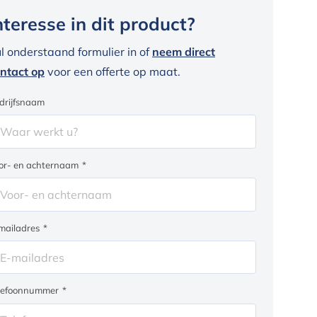
nteresse in dit product?
l onderstaand formulier in of
neem direct
ntact op
voor een offerte op maat.
drijfsnaam
or- en achternaam
*
mailadres
*
lefoonnummer
*