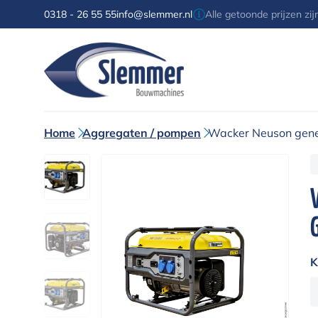
0318 - 26 55 55
info@slemmer.nl
Alle getoonde prijzen zi
Home
Aggregaten / pompen
Wacker Neuson gen
K