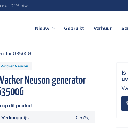
jn excl. 21% btw
Nieuw
Gebruikt
Verhuur
Se
erator G3500G
Wacker Neuson
Is
Wacker Neuson generator
uw
We
G3500G
oop dit product
Verkoopprijs
€ 575,-