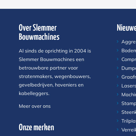
Over Slemmer
Nieuwe
Bouwmachines
Aggre
Bodem
Al sinds de oprichting in 2004 is
Slemmer Bouwmachines een
Compr
betrouwbare partner voor
Dump
stratenmakers, wegenbouwers,
Graaf
gevelbedrijven, hoveniers en
Laser
kabelleggers.
Machi
Stamp
Meer over ons
Steen
Trilpl
Onze merken
Verrei