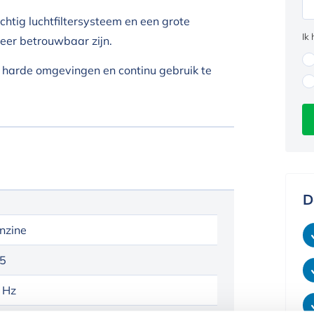
htig luchtfiltersysteem en een grote
Ik
eer betrouwbaar zijn.
 harde omgevingen en continu gebruik te
D
nzine
5
 Hz