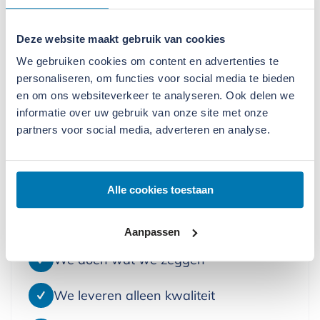
Deze website maakt gebruik van cookies
Ik heb interesse deze machine te...
We gebruiken cookies om content en advertenties te
Kopen
personaliseren, om functies voor social media te bieden
en om ons websiteverkeer te analyseren. Ook delen we
Huren
informatie over uw gebruik van onze site met onze
partners voor social media, adverteren en analyse.
Verstuur formulier
Alle cookies toestaan
Daarom kiest u voor Slemmer
Aanpassen
We doen wat we zeggen
We leveren alleen kwaliteit