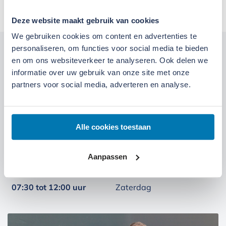
Deze website maakt gebruik van cookies
We gebruiken cookies om content en advertenties te
personaliseren, om functies voor social media te bieden
Kom langs bij onze locaties
en om ons websiteverkeer te analyseren. Ook delen we
informatie over uw gebruik van onze site met onze
Locatie Ede
Locatie Ruinerwold
partners voor social media, adverteren en analyse.
We zijn gevestigd aan de
Broeksteeg 1 in Ede
.
Alle cookies toestaan
Maandag t/m zaterdag open. Bereikbaar via
0318-
265555
.
Bekijk deze locatie.
Aanpassen
07:00 tot 17:30 uur
Maandag t/m vrijdag
07:30 tot 12:00 uur
Zaterdag