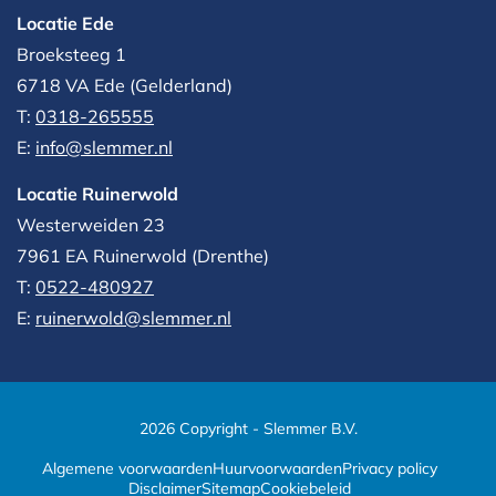
Locatie Ede
Broeksteeg 1
6718 VA Ede (Gelderland)
T:
0318-265555
E:
info@slemmer.nl
Locatie Ruinerwold
Westerweiden 23
7961 EA
Ruinerwold (Drenthe)
T:
0522-480927‬
E:
ruinerwold@slemmer.nl
2026 Copyright - Slemmer B.V.
Algemene voorwaarden
Huurvoorwaarden
Privacy policy
Disclaimer
Sitemap
Cookiebeleid