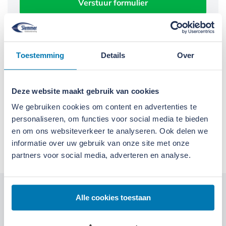
Verstuur formulier
Toestemming
Details
Over
Daarom kiest u voor Slemmer
We doen wat we zeggen
Deze website maakt gebruik van cookies
We gebruiken cookies om content en advertenties te
We leveren alleen kwaliteit
personaliseren, om functies voor social media te bieden
en om ons websiteverkeer te analyseren. Ook delen we
We denken in oplossingen
informatie over uw gebruik van onze site met onze
partners voor social media, adverteren en analyse.
Kom langs bij onze locaties
Alle cookies toestaan
Locatie Ede
Locatie Ruinerwold