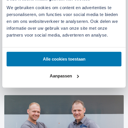
Kom langs bij onze locaties
We gebruiken cookies om content en advertenties te
personaliseren, om functies voor social media te bieden
Locatie Ede
Locatie Ruinerwold
en om ons websiteverkeer te analyseren. Ook delen we
informatie over uw gebruik van onze site met onze
partners voor social media, adverteren en analyse.
We zijn gevestigd aan de
Broeksteeg 1 in Ede
.
Maandag t/m zaterdag open. Bereikbaar via
0318-
265555
.
Bekijk deze locatie.
Alle cookies toestaan
07:00 tot 17:30 uur
Maandag t/m vrijdag
Aanpassen
07:30 tot 12:00 uur
Zaterdag