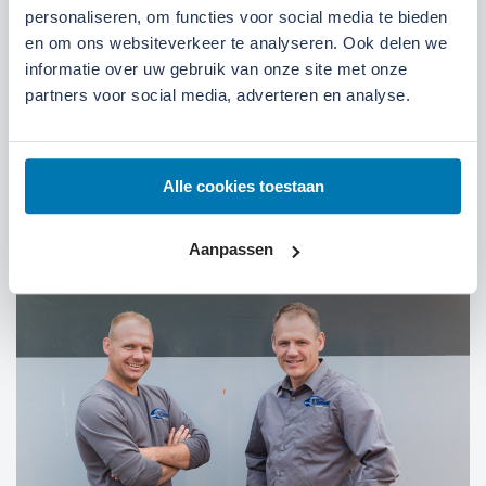
Locatie Ede
Locatie Ruinerwold
personaliseren, om functies voor social media te bieden
en om ons websiteverkeer te analyseren. Ook delen we
We zijn gevestigd aan de
Broeksteeg 1 in Ede
.
informatie over uw gebruik van onze site met onze
partners voor social media, adverteren en analyse.
Maandag t/m zaterdag open. Bereikbaar via
0318-
265555
.
Bekijk deze locatie.
07:00 tot 17:30 uur
Maandag t/m vrijdag
Alle cookies toestaan
07:30 tot 12:00 uur
Zaterdag
Aanpassen