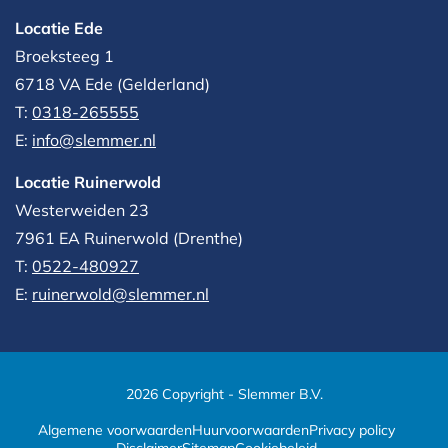
Locatie Ede
Broeksteeg 1
6718 VA Ede (Gelderland)
T:
0318-265555
E:
info@slemmer.nl
Locatie Ruinerwold
Westerweiden 23
7961 EA
Ruinerwold (Drenthe)
T:
0522-480927‬
E:
ruinerwold@slemmer.nl
2026 Copyright - Slemmer B.V.
Algemene voorwaarden
Huurvoorwaarden
Privacy policy