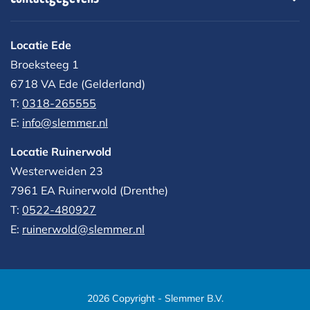
Locatie Ede
Broeksteeg 1
6718 VA Ede (Gelderland)
T:
0318-265555
E:
info@slemmer.nl
Locatie Ruinerwold
Westerweiden 23
7961 EA
Ruinerwold (Drenthe)
T:
0522-480927‬
E:
ruinerwold@slemmer.nl
2026 Copyright - Slemmer B.V.