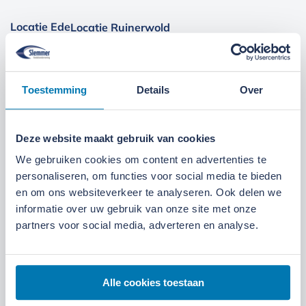
Locatie Ede
Locatie Ruinerwold
We zijn gevestigd aan de
Broeksteeg 1 in Ede
.
Maandag t/m zaterdag open. Bereikbaar via
0318-
Toestemming
Details
Over
265555
.
Bekijk deze locatie.
07:00 tot 17:30 uur
Maandag t/m vrijdag
Deze website maakt gebruik van cookies
We gebruiken cookies om content en advertenties te
07:30 tot 12:00 uur
Zaterdag
personaliseren, om functies voor social media te bieden
en om ons websiteverkeer te analyseren. Ook delen we
informatie over uw gebruik van onze site met onze
partners voor social media, adverteren en analyse.
Alle cookies toestaan