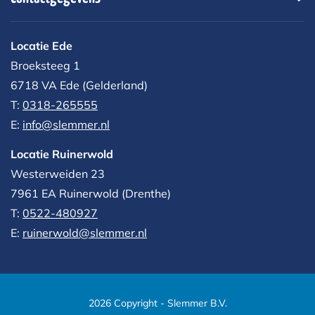
Locatie Ede
Broeksteeg 1
6718 VA Ede (Gelderland)
T:
0318-265555
E:
info@slemmer.nl
Locatie Ruinerwold
Westerweiden 23
7961 EA
Ruinerwold (Drenthe)
T:
0522-480927‬
E:
ruinerwold@slemmer.nl
2026 Copyright - Slemmer B.V.