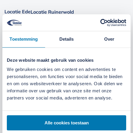
Locatie Ede
Locatie Ruinerwold
We zijn gevestigd aan de
Broeksteeg 1 in Ede
.
Maandag t/m zaterdag open. Bereikbaar via
0318-
Toestemming
Details
Over
265555
.
Bekijk deze locatie.
07:00 tot 17:30 uur
Maandag t/m vrijdag
Deze website maakt gebruik van cookies
We gebruiken cookies om content en advertenties te
07:30 tot 12:00 uur
Zaterdag
personaliseren, om functies voor social media te bieden
en om ons websiteverkeer te analyseren. Ook delen we
informatie over uw gebruik van onze site met onze
partners voor social media, adverteren en analyse.
Alle cookies toestaan