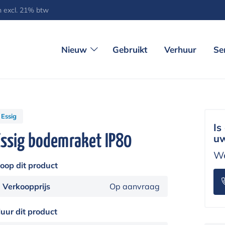
jn excl. 21% btw
Nieuw
Gebruikt
Verhuur
Se
Essig
Is
Essig bodemraket IP80
uw
We
oop dit product
Verkoopprijs
Op aanvraag
uur dit product