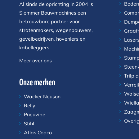
Bodem
Al sinds de oprichting in 2004 is
Slemmer Bouwmachines een
Compr
betrouwbare partner voor
Dump
stratenmakers, wegenbouwers,
Graaf
gevelbedrijven, hoveniers en
Laser
kabelleggers.
Machi
Stamp
Meer over ons
Steen
Trilpl
Onze merken
Verrei
Walse
Wacker Neuson
Wiell
Relly
Zaagm
Pneuvibe
Overi
Stihl
Atlas Copco