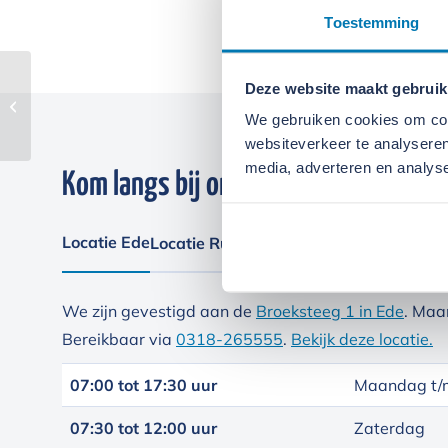
Toestemming
Deze website maakt gebruik
PneuVibe
bodemraketten
We gebruiken cookies om cont
websiteverkeer te analyseren
media, adverteren en analys
Kom langs bij onze locaties
Locatie Ede
Locatie Ruinerwold
We zijn gevestigd aan de
Broeksteeg 1 in Ede
. Maa
Bereikbaar via
0318-265555
.
Bekijk deze locatie.
07:00 tot 17:30 uur
Maandag t/m
07:30 tot 12:00 uur
Zaterdag