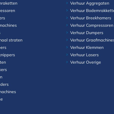
raketten
Verhuur Aggregaten
essoren
Verhuur Bodemrakkett
ers
Verhuur Breekhamers
machines
Verhuur Compressoren
s
Verhuur Dumpers
naal straten
Verhuur Graafmachine
ers
Verhuur Klemmen
knippers
Verhuur Lasers
aten
Verhuur Overige
kers
n
aders
achines
ge