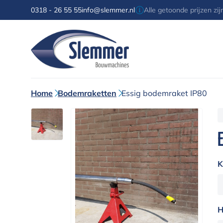
0318 - 26 55 55
info@slemmer.nl
Alle getoonde prijzen zi
Home
Bodemraketten
Essig bodemraket IP80
K
H