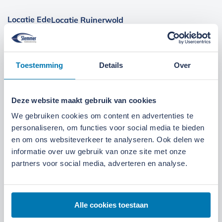
Locatie Ede
Locatie Ruinerwold
We zijn gevestigd aan de
Broeksteeg 1 in Ede
.
Maandag t/m zaterdag open. Bereikbaar via
0318-
Toestemming
Details
Over
265555
.
Bekijk deze locatie.
07:00 tot 17:30 uur
Maandag t/m vrijdag
Deze website maakt gebruik van cookies
We gebruiken cookies om content en advertenties te
07:30 tot 12:00 uur
Zaterdag
personaliseren, om functies voor social media te bieden
en om ons websiteverkeer te analyseren. Ook delen we
informatie over uw gebruik van onze site met onze
partners voor social media, adverteren en analyse.
Alle cookies toestaan