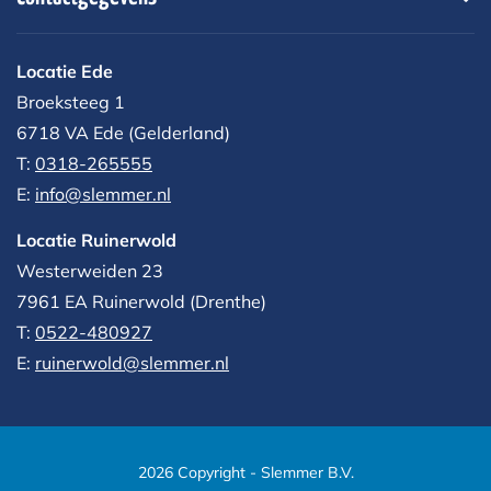
Locatie Ede
Broeksteeg 1
6718 VA Ede (Gelderland)
T:
0318-265555
E:
info@slemmer.nl
Locatie Ruinerwold
Westerweiden 23
7961 EA
Ruinerwold (Drenthe)
T:
0522-480927‬
E:
ruinerwold@slemmer.nl
2026 Copyright - Slemmer B.V.